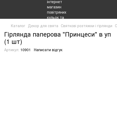
Каталог
Декор для свята
Святкові розтяжки і гірлянди
С
Гірлянда паперова "Принцеси" в уп
(1 шт)
Артикул:
10901
Написати відгук