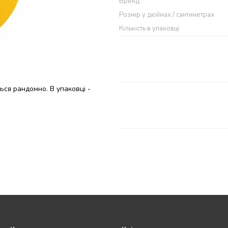
Бренд
Розмір у дюймах / сантиметрах
Кількість в упаковці
ься рандомно. В упаковці -