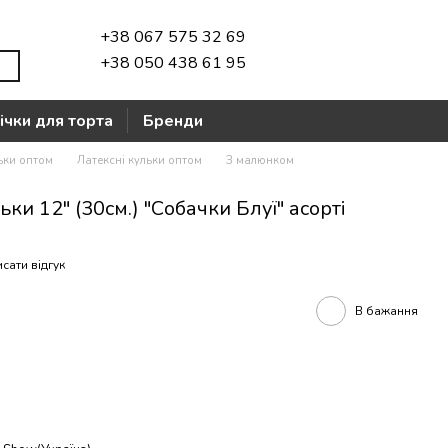
+38 067 575 32 69
+38 050 438 61 95
ічки для торта
Бренди
ьки оптом
Латексні кульки оптом
З малюнком
ьки 12" (30см.) "Собачки Блуї" асорті
сати відгук
В бажання