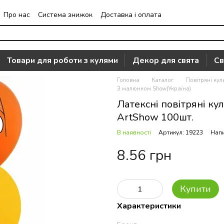
Про нас
Система знижок
Доставка і оплата
Часто задавані питання
Відгуки про магазин
Товари для роботи з кулями
Декор для свята
Св
Головна
Каталог
Повітряні кул
З малюнком Show(Україна)
Латексні повітряні кул
ArtShow 100шт.
В наявності
Артикул: 19223
Напи
8.56 грн
Купити
Характеристики