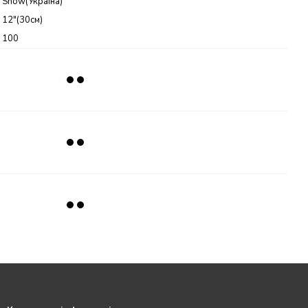
Show(Україна)
12"(30см)
100