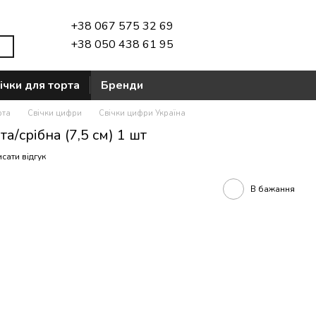
+38 067 575 32 69
+38 050 438 61 95
ічки для торта
Бренди
рта
Свічки цифри
Свічки цифри Україна
а/срібна (7,5 см) 1 шт
сати відгук
В бажання