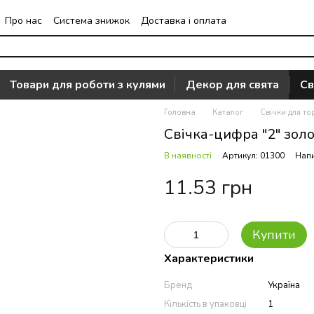
Про нас
Система знижок
Доставка і оплата
Часто задавані питання
Відгуки про магазин
Товари для роботи з кулями
Декор для свята
Св
Головна
Каталог
Свічки для то
Свічка-цифра "2" золот
В наявності
Артикул: 01300
Напи
11.53 грн
Купити
Характеристики
Бренд
Україна
Кількість в упаковці
1