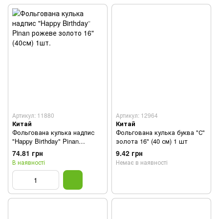
Артикул: 11880
Артикул: 12964
Китай
Китай
Фольгована кулька надпис
Фольгована кулька буква "С"
"Happy Birthday" Pinan
золота 16" (40 см) 1 шт
рожеве золото 16" (40см)
74.81 грн
9.42 грн
1шт.
В наявності
Немає в наявності