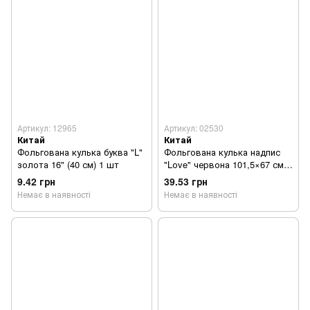
Артикул: 12965
Артикул: 02530
Китай
Китай
Фольгована кулька буква "L"
Фольгована кулька надпис
золота 16" (40 см) 1 шт
"Lоve" червона 101,5×67 см.
(1 шт)
9.42 грн
39.53 грн
Немає в наявності
Немає в наявності