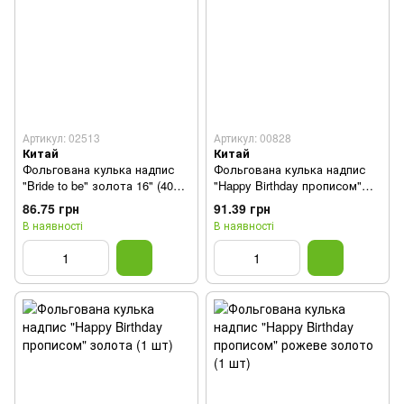
Артикул: 02513
Артикул: 00828
Китай
Китай
Фольгована кулька надпис
Фольгована кулька надпис
"Bride to be" золота 16" (40
"Happy Birthday прописом"
см) 1 шт
срібна (1 шт)
86.75 грн
91.39 грн
В наявності
В наявності