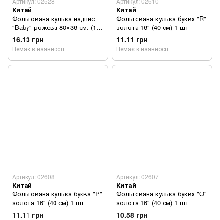
Артикул: 02528
Артикул: 02610
Китай
Китай
Фольгована кулька надпис
Фольгована кулька буква "R"
"Baby" рожева 80×36 см. (1
золота 16" (40 см) 1 шт
шт)
16.13 грн
11.11 грн
Немає в наявності
Немає в наявності
Артикул: 02608
Артикул: 02607
Китай
Китай
Фольгована кулька буква "P"
Фольгована кулька буква "O"
золота 16" (40 см) 1 шт
золота 16" (40 см) 1 шт
11.11 грн
10.58 грн