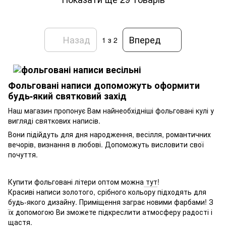
Назад
Вперед
1
з 2
Фольговані написи допоможуть оформити
будь-який святковий захід
Наш магазин пропонує Вам найнеобхідніші фольговані кулі у
вигляді святкових написів.
Вони підійдуть для дня народження, весілля, романтичних
вечорів, визнання в любові. Допоможуть висловити свої
почуття.
Купити фольговані літери оптом можна
тут
!
Красиві написи золотого, срібного кольору підходять для
будь-якого дизайну. Приміщення заграє новими фарбами! З
їх допомогою Ви зможете підкреслити атмосферу радості і
щастя.