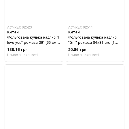
Артикул: 02523
Артикул: 02511
Китай
Китай
Фольгована кулька надпис "I
Фольгована кулька надпис
love you" рожева 26" (65 см) 1
"Girl" рожева 84×31 см. (1
шт
шт)
138.16 грн
20.86 грн
Немає в наявності
Немає в наявності