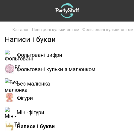
Каталог
Повітряні кульки оптом
Фольговані кульки оптом
Написи і букви
Фольговані цифри
Фольговані кульки з малюнком
Без малюнка
Фігури
Міні-фігури
Написи і букви