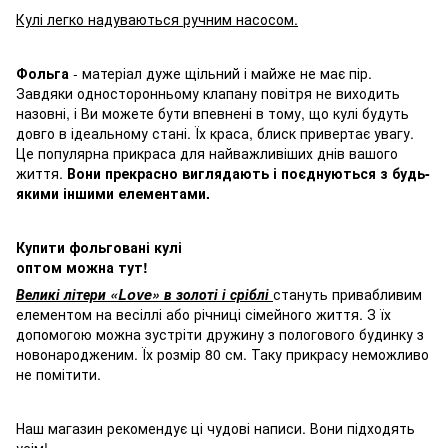
Кулі легко надуваються ручним насосом.
Фольга
- матеріал дуже щільний і майже не має пір.
Завдяки односторонньому клапану повітря не виходить
назовні, і Ви можете бути впевнені в тому, що кулі будуть
довго в ідеальному стані. Їх краса, блиск привертає увагу.
Це популярна прикраса для найважливіших днів вашого
життя.
Вони прекрасно виглядають і поєднуються з будь-
якими іншими елементами.
Купити фольговані кулі
оптом можна тут!
Великі літери «Love» в золоті і сріблі
стануть привабливим
елементом на весіллі або річниці сімейного життя. З їх
допомогою можна зустріти дружину з пологового будинку з
новонародженим. Їх розмір 80 см. Таку прикрасу неможливо
не помітити.
Наш магазин рекомендує ці чудові написи. Вони підходять
усім!