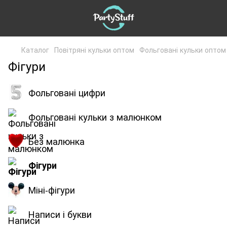
Каталог
Повітряні кульки оптом
Фольговані кульки оптом
Фігури
Фольговані цифри
Фольговані кульки з малюнком
Без малюнка
Фігури
Міні-фігури
Написи і букви