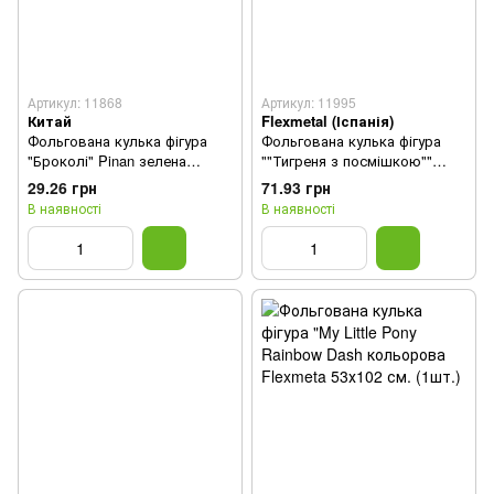
Артикул: 11868
Артикул: 11995
Китай
Flexmetal (Іспанія)
Фольгована кулька фігура
Фольгована кулька фігура
"Броколі" Pinan зелена
""Тигреня з посмішкою""
76х54см. в уп.(1шт.)
оранжева Flexmetal (1шт.)
29.26 грн
71.93 грн
В наявності
В наявності