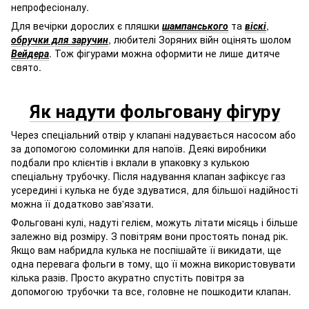
непрофесіоналу.
Для вечірки дорослих є пляшки
шампанського
та
віскі
,
обручки для заручин
, любителі Зоряних війн оцінять шолом
Вейдера
. Тож фігурами можна оформити не лише дитяче
свято.
Як надути фольговану фігуру
Через спеціальний отвір у клапані надувається насосом або
за допомогою соломинки для напоїв. Деякі виробники
подбали про клієнтів і вклали в упаковку з кулькою
спеціальну трубочку. Після надування клапан зафіксує газ
усередині і кулька не буде здуватися, для більшої надійності
можна її додатково зав'язати.
Фольговані кулі, надуті гелієм, можуть літати місяць і більше
залежно від розміру. З повітрям вони простоять понад рік.
Якщо вам набридла кулька не поспішайте її викидати, ще
одна перевага фольги в тому, що її можна використовувати
кілька разів. Просто акуратно спустіть повітря за
допомогою трубочки та все, головне не пошкодити клапан.