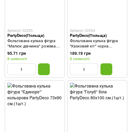
Артикул: 02255
Артикул: 02254
PartyDeco(Польща)
PartyDeco(Польща)
Фольгована кулька фігура
Фольгована кулька фігура
"Малюк дівчинка" рожева
"Казковий кіт" чорна
PartyDeco 40х45 см.(1шт.)
PartyDeco 96х95 см.(1шт.)
95.71 грн
189.19 грн
В наявності
В наявності