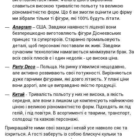
славиться високою тривалістю польоту та великою
різноманітністю форм. Що б ви змогли оцінити цю фірму
ми зібрали тільки ті фігури, які 100% будуть літати.
Anagram
– США. Завдяки наявності ліцензії вони
безперешкодно виготовляють фігури Діснеєвських
принцес та супергероїв. Старанно промальовують
деталі, щоб персонажі поставали як живі. Завдяки
сучасним технологіям намагаються мінімізувати брак. За
всіх своїх плюсів є і один недолік - це висока ціна.
Party Deco
– Польща. На ринку з'явилися нещодавно,
але активно розвивають свої потужності. Вирізняються
дуже гарними фігурами, які довго літають. У плані ціни
вони дорогі, але це виправдано якістю продукції.
Китай
- Тривалість польоту у них не висока, а якість
середня, але вони з лишком це компенсують найнижчою
ціною і великою різноманітністю форм. Підходять як під
гелій, і під повітря. В асортименті є тварини, транспорт,
солодощі та казкові персонажі.
Прикрашайте ними свої заходи і нехай усе навколо сяє та
іскриться. А гості заберуть із собою блискучі кульки та