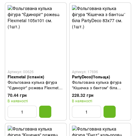
Артикул: 00626
Артикул: 17696
Flexmetal (Іспанія)
PartyDeco(Польща)
Фольгована кулька фігура
Фольгована кулька фігура
"Єдиноріг" рожева Flexmetal
"Кішечка з бантом" біла
105х101 см. (1шт.)
PartyDeco 83х77 см.(1шт.)
70.44 грн
228.32 грн
В наявності
В наявності