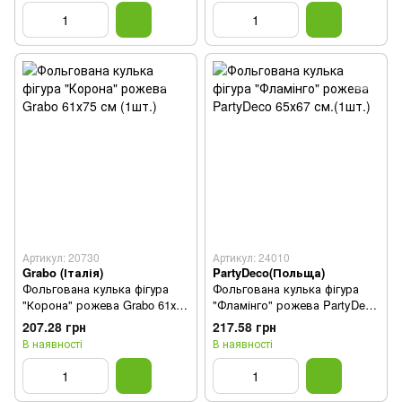
Артикул: 20730
Артикул: 24010
Grabo (Італія)
PartyDeco(Польща)
Фольгована кулька фігура
Фольгована кулька фігура
"Корона" рожева Grabo 61х75
"Фламінго" рожева PartyDeco
см (1шт.)
65х67 см.(1шт.)
207.28 грн
217.58 грн
В наявності
В наявності