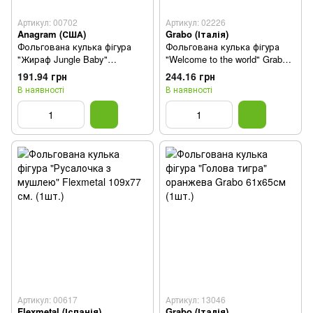
Артикул: 00702
Артикул: 02226
Anagram (США)
Grabo (Італія)
Фольгована кулька фігура
Фольгована кулька фігура
"Жираф Jungle Baby"
"Welcome to the world" Grabo
коричнева Anagram
42" (105 см) 1 шт
191.94 грн
244.16 грн
63х106см. (1шт)
В наявності
В наявності
Артикул: 00617
Артикул: 13046
Flexmetal (Іспанія)
Grabo (Італія)