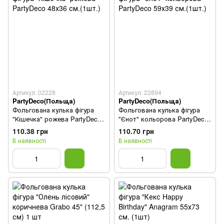
Артикул: 02228
Артикул: 22894
PartyDeco(Польща)
PartyDeco(Польща)
Фольгована кулька фігура
Фольгована кулька фігура
"Кішечка" рожева PartyDeco
"Єнот" кольорова PartyDeco
48х36 см.(1шт.)
59х39 см.(1шт.)
110.38 грн
110.70 грн
В наявності
В наявності