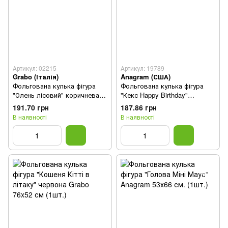
Артикул: 02215
Артикул: 19789
Grabo (Італія)
Anagram (США)
Фольгована кулька фігура
Фольгована кулька фігура
"Олень лісовий" коричнева
"Кекс Happy Birthday"
Grabo 45" (112,5 см) 1 шт
Anagram 55х73 см. (1шт)
191.70 грн
187.86 грн
В наявності
В наявності