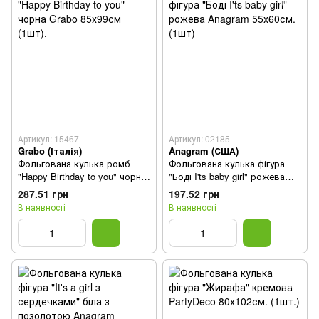
Артикул: 15467
Артикул: 02185
Grabo (Італія)
Anagram (США)
Фольгована кулька ромб
Фольгована кулька фігура
"Happy Birthday to you" чорна
"Боді I'ts baby girl" рожева
Grabo 85х99см (1шт).
Anagram 55х60см. (1шт)
287.51 грн
197.52 грн
В наявності
В наявності