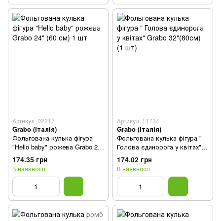
Артикул: 02217
Артикул: 11734
Grabo (Італія)
Grabo (Італія)
Фольгована кулька фігура
Фольгована кулька фігура "
"Hello baby" рожева Grabo 24"
Голова єдинорога у квітах"
(60 см) 1 шт
Grabo 32"(80см) (1 шт)
174.35 грн
174.02 грн
В наявності
В наявності