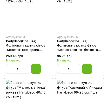
Артикул: 02247
Артикул: 02256
PartyDeco(Польща)
PartyDeco(Польща)
Фольгована кулька фігура
Фольгована кулька фігура
"Метелик" кольорова
"Малюк хлопчик" блакитна
PartyDeco 120х87 см.(1шт.)
PartyDeco 40х45 см.(1шт.)
259.46 грн
95.71 грн
В наявності
В наявності