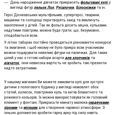
День народження дівчаток прикрасять
фольговані кулі
у
вигляді фігур
ляльок Лол
,
Русалочки
,
Білосніжки
та ін.
Герої Діснеєвських мультфільмів, супергерої, тварини,
машинки та солодощі перетворять захід та викличуть
захоплення у дітей. Так як фольга досить міцна, кульками,
надутими повітрям, можна буде грати, що, безумовно,
сподобається всім.
У літніх таборах постійно проводяться різноманітні конкурси
та змагання, і щоб нікому не було прикро всім учасникам
можна подарувати невеликі фігури на паличках. Для таких
цілей у нас є готові набори асорти
для хлопчиків
та
дівчаток
, їхня невисока вартість не зробить такі презенти
надто затратними.
У нашому магазині Ви можете замовити кулі для зустрічі
дитини з пологового будинку у вигляді немовлят обох
статей, колясок, повітряних куль та китів блакитного та
рожевого кольорів. Їх можна використовувати як головний
елемент у фонтані. Прикрасьте кімнату малюка
сердечками
,
зірками
та
місяцем
для створення чарівної атмосфери. З
їхньою допомогою зробити гарну арку під силу навіть