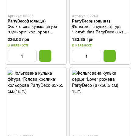
Артикул: 02235
Артикул: 02243
PartyDeco(Польща)
PartyDeco(Польща)
Фольгована кулька фігура
Фольгована кулька фігура
"Єдиноріг" кольорова
"Голуб" біла PartyDeco 80х100
PartyDeco 73х90 см.(1шт.)
см.(1шт.)
226.02 грн
183.35 грн
В наявності
В наявності