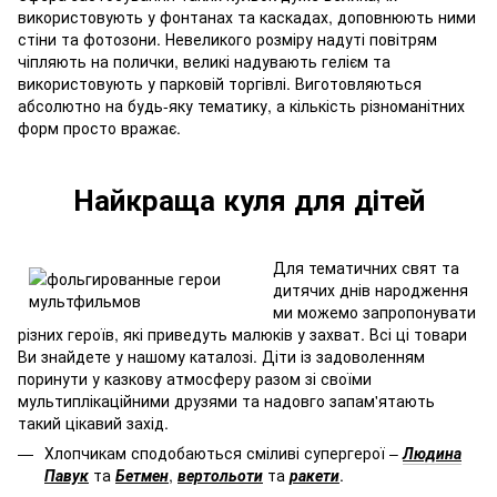
використовують у фонтанах та каскадах, доповнюють ними
стіни та фотозони. Невеликого розміру надуті повітрям
чіпляють на полички, великі надувають гелієм та
використовують у парковій торгівлі. Виготовляються
абсолютно на будь-яку тематику, а кількість різноманітних
форм просто вражає.
Найкраща куля для дітей
Для тематичних свят та
дитячих днів народження
ми можемо запропонувати
різних героїв, які приведуть малюків у захват. Всі ці товари
Ви знайдете у нашому каталозі. Діти із задоволенням
поринути у казкову атмосферу разом зі своїми
мультиплікаційними друзями та надовго запам'ятають
такий цікавий захід.
Хлопчикам сподобаються сміливі супергерої –
Людина
Павук
та
Бетмен
,
вертольоти
та
ракети
.