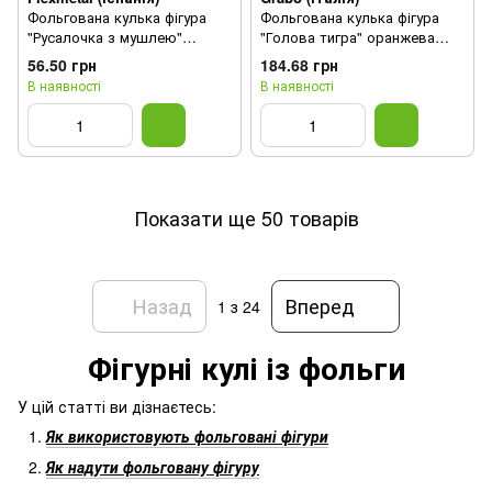
Фольгована кулька фігура
Фольгована кулька фігура
"Русалочка з мушлею"
"Голова тигра" оранжева
Flexmetal 109x77 см. (1шт.)
Grabo 61х65см (1шт.)
56.50 грн
184.68 грн
В наявності
В наявності
Показати ще 50 товарів
Назад
Вперед
1
з 24
Фігурні кулі із фольги
У цій статті ви дізнаєтесь:
Як використовують фольговані фігури
Як надути фольговану фігуру