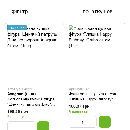
Фільтр
Спочатку нові
НОВИНКА
Артикул: 24399
Артикул: 24133
Anagram (США)
Фольгована кулька фігура
Фольгована кулька фігура
"Пляшка Happy Birthday"
"Щенячий патруль Діно"
Grabo 81 см. (1шт.)
188.37 грн
кольорова Anagram 61 см.
196.26 грн
В наявності
(1шт)
В наявності