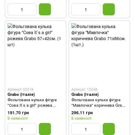
Артикул: 02218
Артикул: 12248
Grabo (Італія)
Grabo (Італія)
Фольгована кулька фігура
Фольгована кулька фігура
"Сова It`s a girl" рожева
"Мавпочка" коричнева Grabo
Grabo 57×42см. (1 шт)
71х86см. (1шт.)
191.70 грн
296.11 грн
В наявності
В наявності