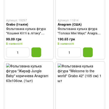
Артикул: 19297
Артикул: 11814
Grabo (Італія)
Anagram (США)
Фольгована кулька фігура
Фольгована кулька фігура
"Кошеня Кітті в літаку"
"Голова Міні Маус" Anagram
червона Grabo 76x52 см
53х66 см. (1шт.)
99.09 грн
190.65 грн
(1шт.)
В наявності
В наявності