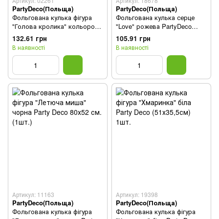
Артикул: 02261
Артикул: 18678
PartyDeco(Польща)
PartyDeco(Польща)
Фольгована кулька фігура
Фольгована кулька серце
"Голова кролика" кольорова
"Love" рожева PartyDeco
PartyDeco 65х55 см.(1шт.)
(67х56,5 см) 1шт.
132.61 грн
105.91 грн
В наявності
В наявності
Артикул: 11163
Артикул: 19398
PartyDeco(Польща)
PartyDeco(Польща)
Фольгована кулька фігура
Фольгована кулька фігура