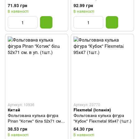
114х61 см. (1шт.)
(1шт.)
71.93 грн
92.99 грн
В наявності
В наявності
Артикул: 10936
Артикул: 23770
Китай
Flexmetal (Іспанія)
Фольгована кулька фігура
Фольгована кулька фігура
Pinan "Котик" біла 52х71 см.
"Кубок" Flexmetal 95х47 (1шт.)
в уп. (1шт.)
38.53 грн
64.30 грн
В наявності
В наявності