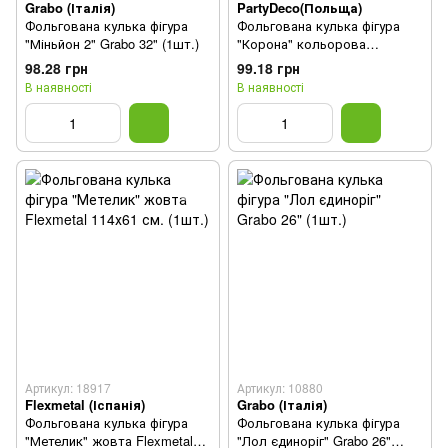
Grabo (Італія)
PartyDeco(Польща)
Фольгована кулька фігура
Фольгована кулька фігура
"Міньйон 2" Grabo 32" (1шт.)
"Корона" кольорова
PartyDeco 52х42 см.(1шт.)
98.28 грн
99.18 грн
В наявності
В наявності
Артикул: 18917
Артикул: 10880
Flexmetal (Іспанія)
Grabo (Італія)
Фольгована кулька фігура
Фольгована кулька фігура
"Метелик" жовта Flexmetal
"Лол єдиноріг" Grabo 26"