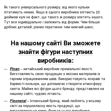
Як такого універсального розміру, від якого кульки
літатимуть немає. Якщо в одного виробника злітають 22
дюймові кулі не факт, що такого ж розміру злетять іншого.
Тут все індивідуально і залежить від форми. Чим більше
дрібних деталей, різних перетинок тим нижчий шанс.
На нашому сайті Ви зможете
знайти фігури наступних
виробників:
Pinan
– китайський виробник преміальної якості.
Виготовляють свою продукцію з якісних матеріалів із
гарним опрацюванням швів. Використовують яскраві та
барвисті кольори, що допомагає створити атмосферу
свята. Майже всі фігури цього бренду, представлені на
нашому сайті, чудово літають.
Flexmetal
– Іспанський бренд, який люблять у всьому
світі за першокласну якість продукції, що
виготовляється ними. Фольга цього виробника