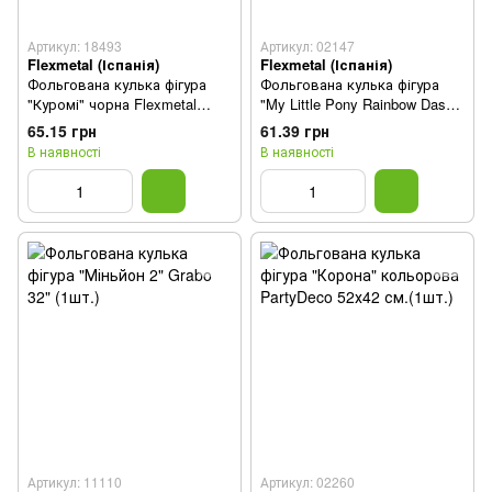
Артикул: 18493
Артикул: 02147
Flexmetal (Іспанія)
Flexmetal (Іспанія)
Фольгована кулька фігура
Фольгована кулька фігура
"Куромі" чорна Flexmetal
"My Little Pony Rainbow Dash
68х78 см. (1шт.)
кольорова Flexmeta 53х102
65.15 грн
61.39 грн
см. (1шт.)
В наявності
В наявності
Артикул: 11110
Артикул: 02260