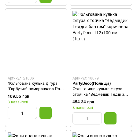
Артикул: 21006
Артикул: 18679
Фольгована кулька фігура
PartyDeco(Польща)
"Гарбузик" помаранчева Party
Фольгована кулька фігура-
Deco 62х59 см. (1шт.)
стоячка "Ведмедик Тедді з
109.55 грн
бантом" коричнева PartyDeco
454.34 грн
В наявності
112х100 см.(1шт.)
В наявності