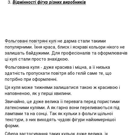
Відмінності фігур різних виробників
Фольговані повітряні кулі
не дарма стали такими
популярними. Їхня краса, блиск і яскраві кольори нікого не
залишать байдужими. Для професіоналів та оформлювачів
ці кулі стали просто знахідкою.
Фольгована куля - дуже красива і міцна, а її низька
здатність пропускати повітря або гелій саме те, що
потрібно при оформленні.
Ця куля може тижнями залишатися такою ж красивою і
наповненою, як у перші хвилини.
Звичайно, це дуже велика її перевага перед пористими
латексними кулями. А як гарно вони переливаються під
лампами та на сонці. Так як кульки з фольги щільної
текстури, з них виходять чудові фігури найхимернішої
форми.
Сфера застосування таких кульок дуже велика, їх