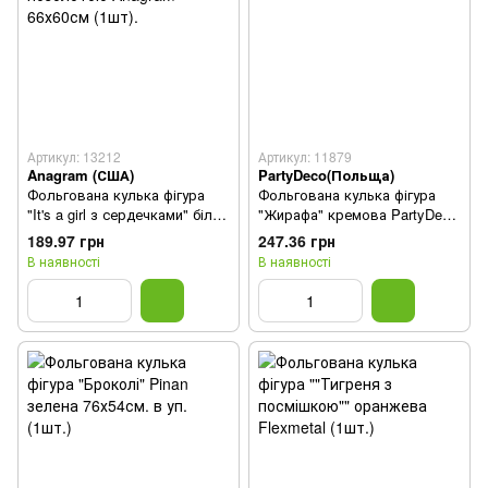
Артикул: 13212
Артикул: 11879
Anagram (США)
PartyDeco(Польща)
Фольгована кулька фігура
Фольгована кулька фігура
"It's a girl з сердечками" біла
"Жирафа" кремова PartyDeco
з позолотою Anagram
80х102см. (1шт.)
189.97 грн
247.36 грн
66х60см (1шт).
В наявності
В наявності