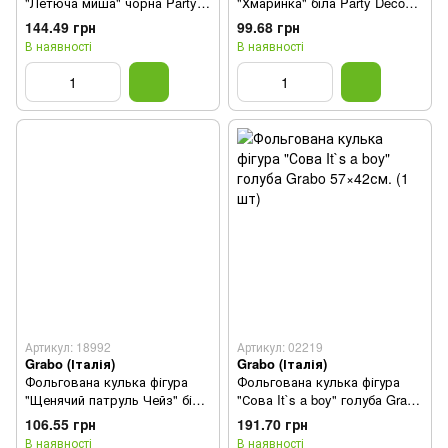
"Летюча миша" чорна Party
"Хмаринка" біла Party Deco
Deco 80х52 см. (1шт.)
(51х35,5см) 1шт.
144.49 грн
99.68 грн
В наявності
В наявності
Артикул: 18992
Артикул: 02219
Grabo (Італія)
Grabo (Італія)
Фольгована кулька фігура
Фольгована кулька фігура
"Щенячий патруль Чейз" біла
"Сова It`s a boy" голуба Grabo
Grabo 24" (1 шт)
57×42см. (1 шт)
106.55 грн
191.70 грн
В наявності
В наявності