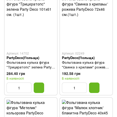
Артикул: 14702
Артикул: 02249
PartyDeco(Польща)
PartyDeco(Польща)
Фольгована кулька фігура
Фольгована кулька фігура
"Трицератопс" зелена Party
"Свинка з крилами" рожева
Deco 101х61 см. (1шт.)
PartyDeco 72х46 см.(1шт.)
284.40 грн
192.58 грн
В наявності
В наявності