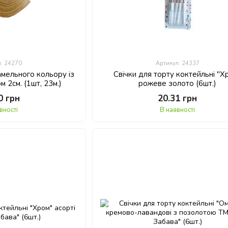
л: 24270
Артикул: 24337
амельного кольору із
Свічки для торту коктейльні "Х
 2см. (1шт, 23м.)
рожеве золото (6шт.)
0 грн
20.31 грн
вності
В наявності