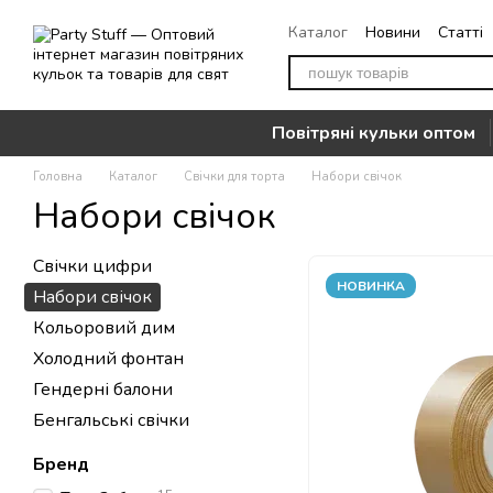
Перейти до основного контенту
Каталог
Новини
Статті
Повернення
Контакти
Повітряні кульки оптом
Головна
Каталог
Свічки для торта
Набори свічок
Набори свічок
Свічки цифри
НОВИНКА
Набори свічок
Кольоровий дим
Холодний фонтан
Гендерні балони
Бенгальські свічки
Бренд