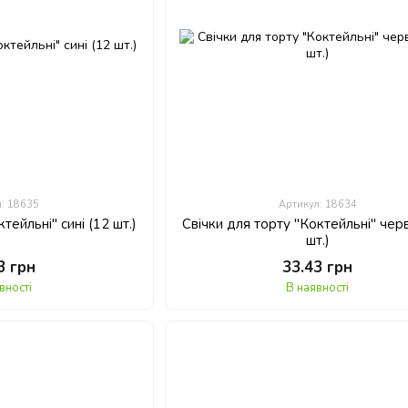
л: 18635
Артикул: 18634
тейльні" сині (12 шт.)
Свічки для торту "Коктейльні" черв
шт.)
3 грн
33.43 грн
вності
В наявності