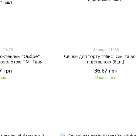
л: 20479
Артикул: 21489
коктейльні "Омбре"
Свічки для торту "Мікс" сині та зо
позолотою ТМ "Твоя
підставкою (6шт.)
" (6шт.)
7 грн
36.67 грн
вності
В наявності