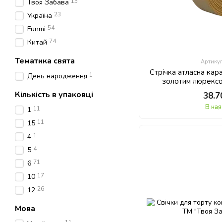
15
Твоя Забава
23
Україна
54
Funmi
74
Китай
Тематика свята
Артику
Стрічка атласна кар
1
День народження
золотим люрексом
Кількість в упаковці
38.7
В ная
11
1
11
15
1
4
4
5
71
6
17
10
26
12
Мова