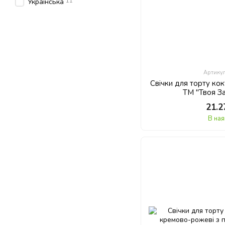
11
Українська
Артику
Свічки для торту кок
ТМ "Твоя За
21.2
В ная