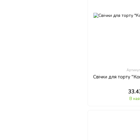
Артику
Свічки для торту "Кок
33.4
В ная