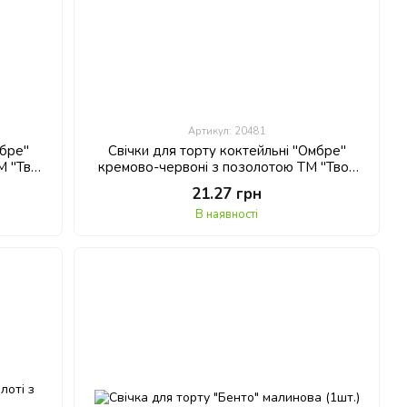
Артикул: 20481
мбре"
Свічки для торту коктейльні "Омбре"
М "Твоя
кремово-червоні з позолотою ТМ "Твоя
Забава" (6шт.)
21.27 грн
В наявності