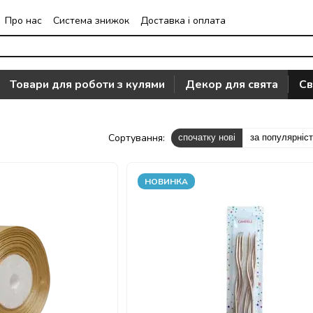
Про нас
Система знижок
Доставка і оплата
Часто задавані питання
Відгуки про магазин
Товари для роботи з кулями
Декор для свята
Св
Сортування:
спочатку нові
за популярніс
НОВИНКА