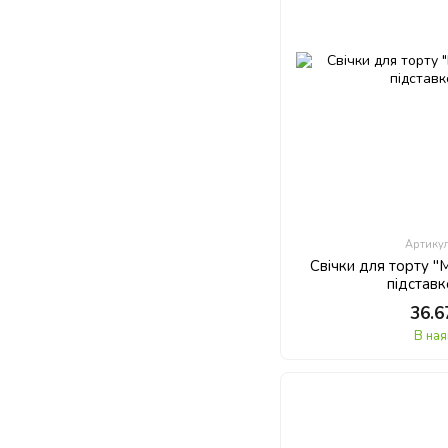
Артику
Свічки для торту "М
підставк
36.6
В ная