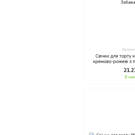
Артику
Свічки для торту 
кремово-рожеві з 
Забава
21.2
В ная