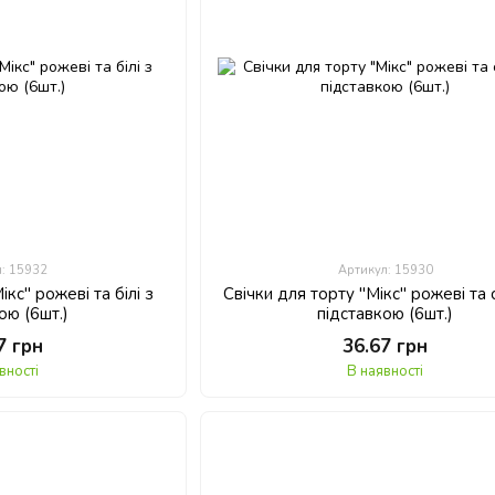
л: 15932
Артикул: 15930
ікс" рожеві та білі з
Свічки для торту "Мікс" рожеві та с
ою (6шт.)
підставкою (6шт.)
7 грн
36.67 грн
вності
В наявності