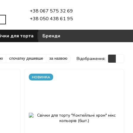
+38 067 575 32 69
+38 050 438 61 95
ічки для торта
Бренди
Відображення:
тю
спочатку дешевше
за назвою
НОВИНКА