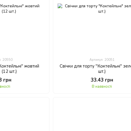
л: 20550
Артикул: 20051
"Коктейльні" жовтий
Свічки для торту "Коктейльні" зел
 (12 шт.)
шт.)
3 грн
33.43 грн
вності
В наявності