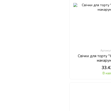
Артику
Свічки для торту 
макарун
33.4
В ная