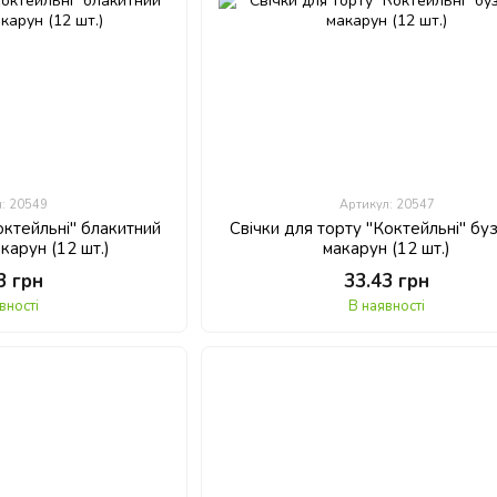
л: 20549
Артикул: 20547
октейльні" блакитний
Свічки для торту "Коктейльні" бу
акарун (12 шт.)
макарун (12 шт.)
3 грн
33.43 грн
вності
В наявності