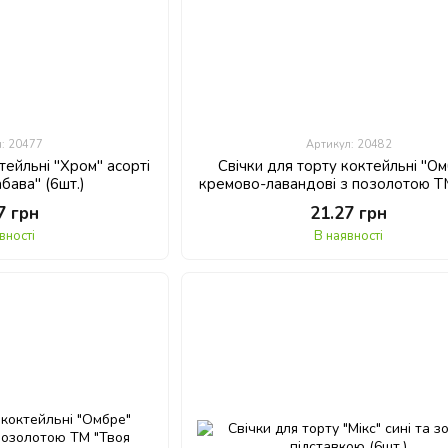
л: 20477
Артикул: 20482
тейльні "Хром" асорті
Свічки для торту коктейльні "О
бава" (6шт.)
кремово-лавандові з позолотою Т
Забава" (6шт.)
7 грн
21.27 грн
вності
В наявності