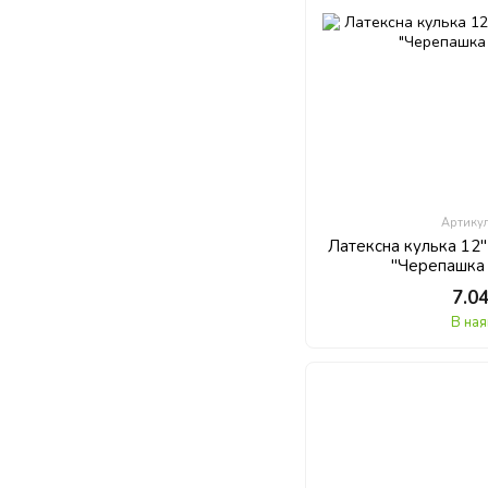
Артику
Латексна кулька 12
"Черепашка 
7.0
В ная