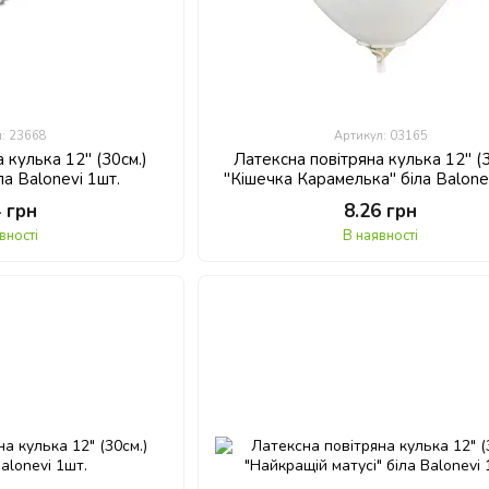
л: 23668
Артикул: 03165
 кулька 12" (30см.)
Латексна повітряна кулька 12" (3
ла Balonevi 1шт.
"Кішечка Карамелька" біла Balone
4 грн
8.26 грн
вності
В наявності