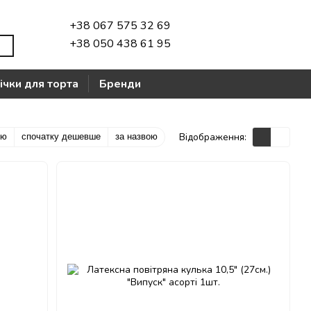
+38 067 575 32 69
+38 050 438 61 95
ічки для торта
Бренди
Відображення:
тю
спочатку дешевше
за назвою