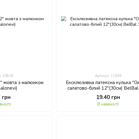
л: 10836
Артикул: 11694
2" жовта з малюнком
Ексклюзивна латексна кулька "О
Balonevi)
салатово-білий 12"(30см) BelBal
7 грн
19.40 грн
вності
В наявності