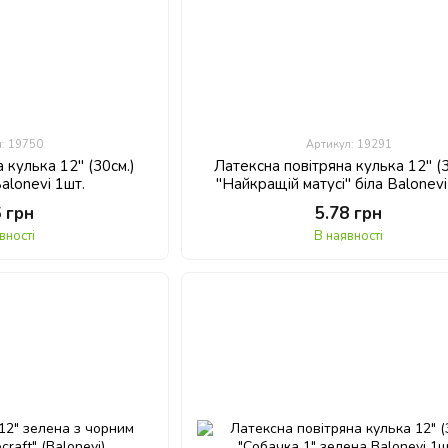
л: 19750
Артикул: 19291
 кулька 12" (30см.)
Латексна повітряна кулька 12" (3
Balonevi 1шт.
"Найкращій матусі" біла Balonevi
6 грн
5.78 грн
вності
В наявності