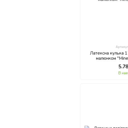
Артику
Латексна кулька 1
малюнком "Minec
5.7
В ная