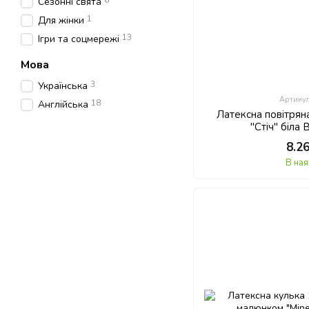
6
Сезонні свята
1
Для жінки
13
Ігри та соцмережі
Мова
3
Українська
Артику
18
Англійська
Латексна повітряна
"Стіч" біла 
8.2
В ная