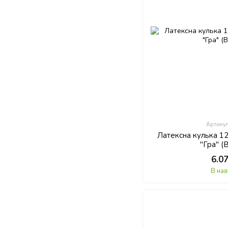
Артику
Латексна кулька 1
"Гра" (
6.0
В ная