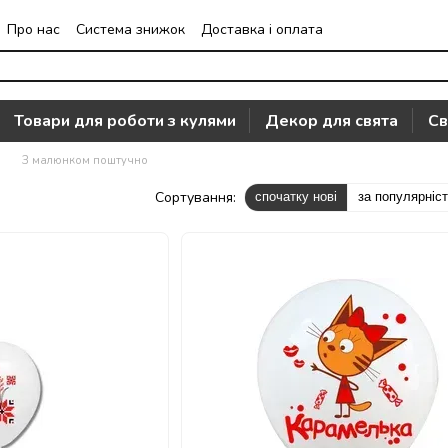
Про нас
Система знижок
Доставка і оплата
Часто задавані питання
Відгуки про магазин
Товари для роботи з кулями
Декор для свята
Св
З малюнком поштучно
Сортування:
спочатку нові
за популярніс