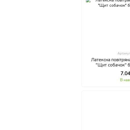
Артику
Латексна повітряна
"Щит собачок" б
7.0
В ная