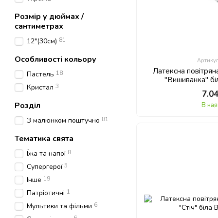
Розмір у дюймах /
сантиметрах
81
12"(30см)
Особливості кольору
Артику
Латексна повітряна
18
Пастель
"Вишиванка" бі
3
Кристал
7.0
Розділ
В ная
81
З малюнком поштучно
Тематика свята
8
Їжа та напої
5
Супергерої
19
Інше
1
Патріотичні
6
Мультики та фільми