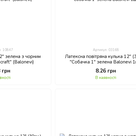
л: 10847
Артикул: 03168
2" зелена з чорним
Латексна повітряна кулька 12" (3
raft" (Balonevi)
"Собачка 1" зелена Balonevi 1
8 грн
8.26 грн
вності
В наявності