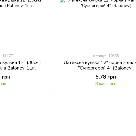
л: 11177
Артикул: 10855
 кулька 12" (30см.)
Латексна кулька 12" чорна з ма
іла Balonevi 1шт.
"Супергерой 4" (Balonevi)
4 грн
5.78 грн
вності
В наявності