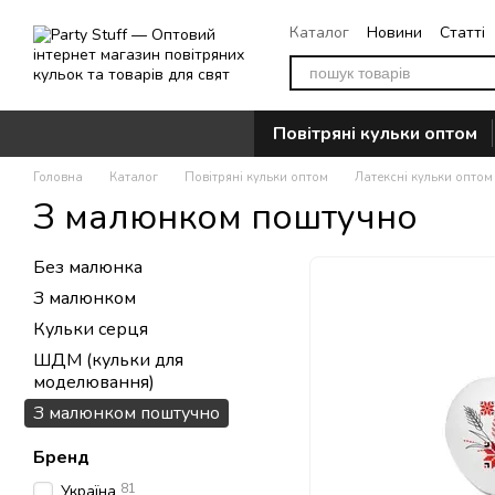
Перейти до основного контенту
Каталог
Новини
Статті
Повернення
Контакти
Повітряні кульки оптом
Головна
Каталог
Повітряні кульки оптом
Латексні кульки оптом
З малюнком поштучно
Без малюнка
З малюнком
Кульки серця
ШДМ (кульки для
моделювання)
З малюнком поштучно
Бренд
81
Україна