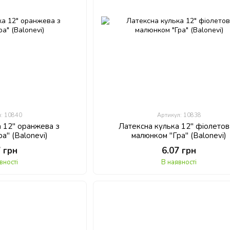
л: 10840
Артикул: 10838
а 12" оранжева з
Латексна кулька 12" фіолетов
а" (Balonevi)
малюнком "Гра" (Balonevi)
7 грн
6.07 грн
вності
В наявності