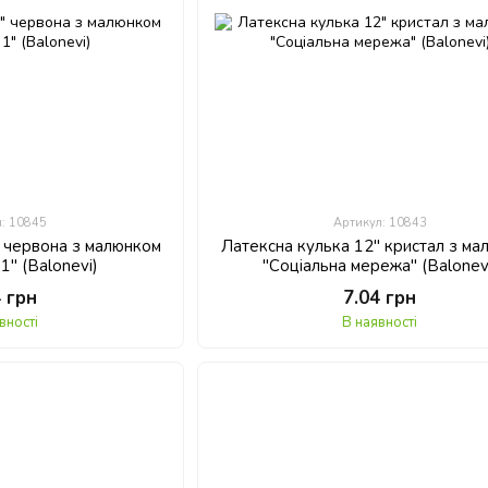
л: 10845
Артикул: 10843
" червона з малюнком
Латексна кулька 12" кристал з м
1" (Balonevi)
"Соціальна мережа" (Balonev
4 грн
7.04 грн
вності
В наявності