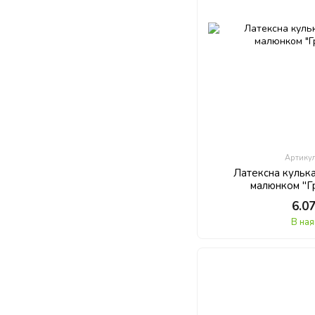
Артику
Латексна кульк
малюнком "Гр
6.0
В ная