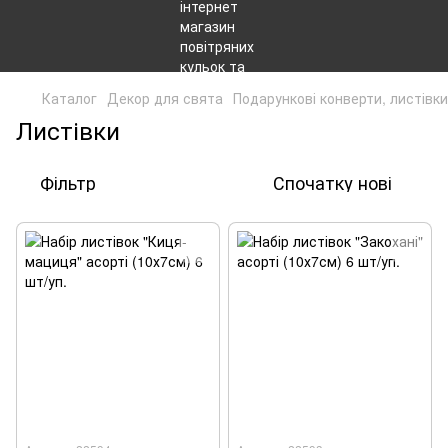
Каталог
Декор для свята
Подарункові конверти, листівк
Листівки
Фільтр
Спочатку нові