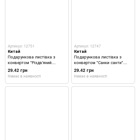
Артикул: 12751
Артикул: 12747
Китай
Китай
Подарункова листівка з
Подарункова листівка з
конвертом "Різдв'яний
конвертом "Санки санти"
віночок" червона з 3D
бірюзова з 3D аплікацією та
29.42 грн
29.42 грн
аплікацією та глітером 1 шт.
глітером 1 шт.
Немає в наявності
Немає в наявності