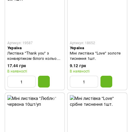
Артикул: 19587
Артикул: 18652
Україна
Україна
Листівка "Thank you" з
Міні листівка "Love" золоте
конвертиком білого кольору
тиснення 1шт.
з тисненням 13х9 см 1шт.
17.44 грн
9.12 грн
В наявності
В наявності