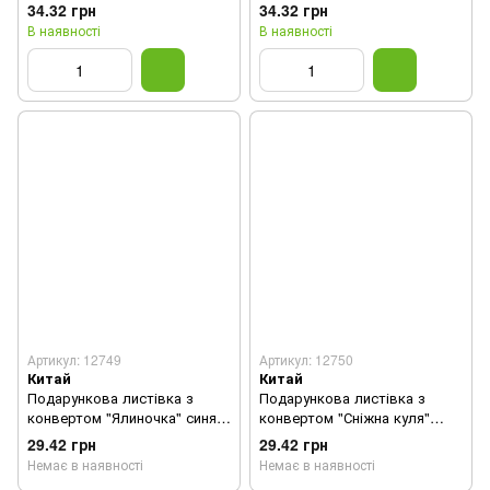
34.32 грн
34.32 грн
В наявності
В наявності
Артикул: 12749
Артикул: 12750
Китай
Китай
Подарункова листівка з
Подарункова листівка з
конвертом "Ялиночка" синя з
конвертом "Сніжна куля"
3D аплікацією та глітером 1
зелена з 3D аплікацією та
29.42 грн
29.42 грн
шт.
глітером 1 шт.
Немає в наявності
Немає в наявності