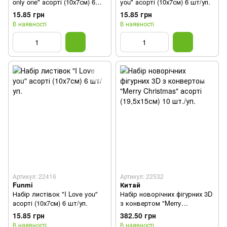
only one" асорті (10х7см) 6
you" асорті (10х7см) 6 шт/уп.
шт/уп.
15.85 грн
15.85 грн
В наявності
В наявності
Артикул: 22416
Артикул: 22532
Funmi
Китай
Набір листівок "I Love you"
Набір новорічних фігурних 3D
асорті (10х7см) 6 шт/уп.
з конвертом "Merry
Christmas" асорті (19,5х15см)
15.85 грн
382.50 грн
10 шт./уп.
В наявності
В наявності