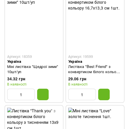
Артикул: 18359
Артикул: 19599
Україна
Україна
Міні листівка "Щедрої зими"
Листівка "Best Friend" з
10шт/уп
конвертиком білого кольору
16,7х13,3 см 1шт.
34.32 грн
29.06 грн
В наявності
В наявності