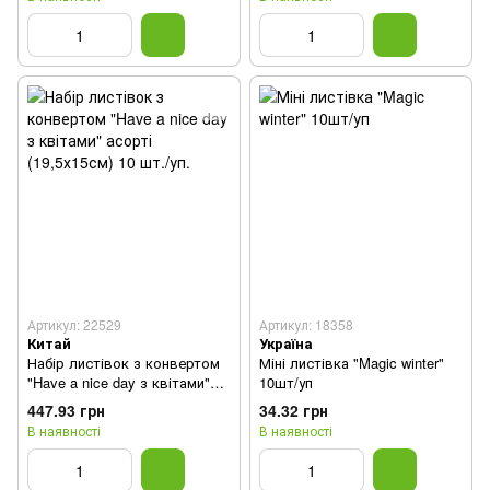
Артикул: 22529
Артикул: 18358
Китай
Україна
Набір листівок з конвертом
Міні листівка "Magic winter"
"Have a nice day з квітами"
10шт/уп
асорті (19,5х15см) 10 шт./уп.
447.93 грн
34.32 грн
В наявності
В наявності