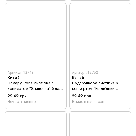
Артикул: 12748
Артикул: 12752
Китай
Китай
Подарункова листівка з
Подарункова листівка з
конвертом "Ялиночка" біла з
конвертом "Різдв'яний
3D аплікацією та глітером 1
віночок" червона з 3D
29.42 грн
29.42 грн
шт.
аплікацією та глітером 1 шт.
Немає в наявності
Немає в наявності