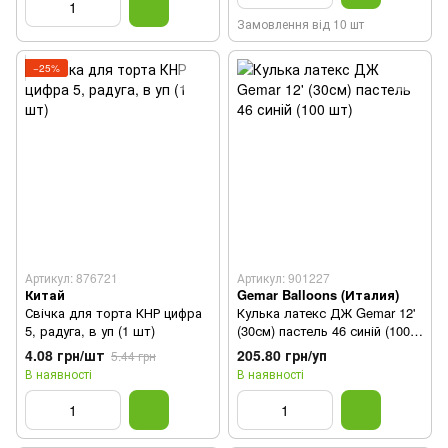
Замовлення від 10 шт
−25%
Артикул: 876721
Артикул: 901227
Китай
Gemar Balloons (Италия)
Свічка для торта КНР цифра
Кулька латекс ДЖ Gemar 12'
5, радуга, в уп (1 шт)
(30см) пастель 46 синій (100
шт)
4.08 грн/шт
205.80 грн/уп
5.44 грн
В наявності
В наявності