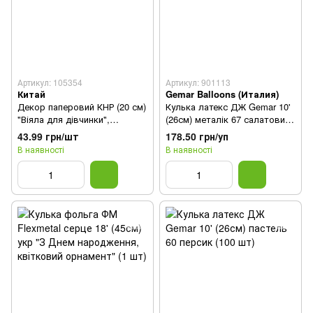
Артикул: 105354
Артикул: 901113
Китай
Gemar Balloons (Италия)
Декор паперовий КНР (20 см)
Кулька латекс ДЖ Gemar 10'
"Віяла для дівчинки",
(26см) металік 67 салатовий
рожевий, в уп (1 шт)
(100 шт)
43.99 грн/шт
178.50 грн/уп
В наявності
В наявності