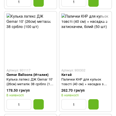
Артикул: 901117
Артикул: 900302
Gemar Balloons (Италия)
Китай
Кулька латекс ДЖ Gemar 10'
Палички КНР для кульок
(26см) металік 38 срібло (100
товсті (40 см) + насадка з
шт)
затискачем, білий (50 шт)
178.50 грн/уп
262.70 грн/уп
В наявності
В наявності