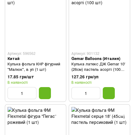
Артикул: 596562
Артикул: 901132
Китай
Gemar Balloons (Италия)
Кулька фольга КНР фігурний
Кулька латекс ДЖ Gemar 10'
"Малюк", в уп (1 шт)
(26см) пастель асорті (100
шт)
17.85 грн/шт
127.26 грн/уп
В наявності
В наявності