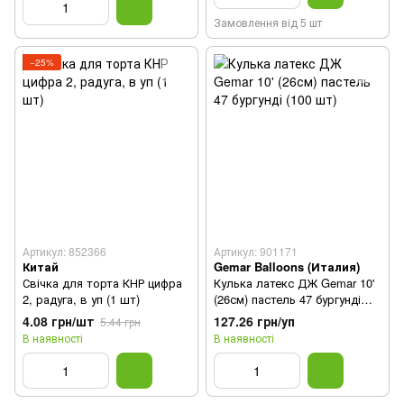
Замовлення від 5 шт
−25%
Артикул: 852366
Артикул: 901171
Китай
Gemar Balloons (Италия)
Свічка для торта КНР цифра
Кулька латекс ДЖ Gemar 10'
2, радуга, в уп (1 шт)
(26см) пастель 47 бургунді
(100 шт)
4.08 грн/шт
127.26 грн/уп
5.44 грн
В наявності
В наявності