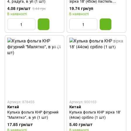
4, радуга, в уп (1 шт)
зірка 18' (45см) пастель
червоний (1 шт)
4.08 грн/шт
19.74 грн/уп
5.44 грн
В наявності
В наявності
Артикул: 878455
Артикул: 900163
Китай
Китай
Кулька фольга КНР фігурний
Кулька фольга КНР зірка 18'
"Малятко", в уп (1 шт)
(44см) срібло (1 шт)
17.85 грн/шт
5.40 грн/шт
В наявності
В наявності