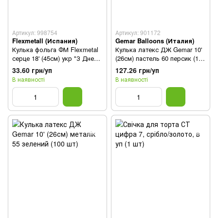
Артикул: 998754
Артикул: 901172
Flexmetall (Испания)
Gemar Balloons (Италия)
Кулька фольга ФМ Flexmetal
Кулька латекс ДЖ Gemar 10'
серце 18' (45см) укр "З Днем
(26см) пастель 60 персик (100
народження, квітковий
шт)
33.60 грн/уп
127.26 грн/уп
орнамент" (1 шт)
В наявності
В наявності