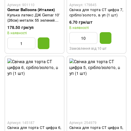
Артикул: 901110
Артикул: 179845
Gemar Balloons (Италия)
Свічка для торта СТ цифра 7,
Кулька латекс ДЖ Gemar 10'
срібло/золото, в уп (1 шт)
(26см) металік 55 зелений
6.70 грн/шт
(100 шт)
178.50 грн/уп
В наявності
В наявності
Замовлення від 10 шт
Артикул: 145187
Артикул: 254979
Свічка для торта СТ цифра 6,
Свічка для торта СТ цифра 5,