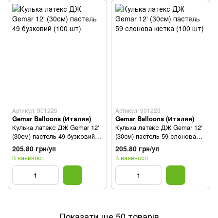
Артикул: 901225
Артикул: 901223
Gemar Balloons (Италия)
Gemar Balloons (Италия)
Кулька латекс ДЖ Gemar 12'
Кулька латекс ДЖ Gemar 12'
(30см) пастель 49 бузковий
(30см) пастель 59 слонова
(100 шт)
кістка (100 шт)
205.80 грн/уп
205.80 грн/уп
В наявності
В наявності
Показати ще 50 товарів