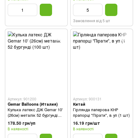
Замовлення від 5 шт
Артикул: 901200
Артикул: 900131
Gemar Balloons (Италия)
Китай
Кулька латекс ДЖ Gemar 10'
Гірлянда паперова КНР
(26см) металік 52 бургунді
прапорці "Пірати", в уп (1 шт)
(100 шт)
178.50 грн/уп
16.19 грн/шт
В наявності
В наявності