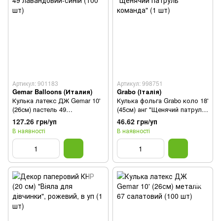
Артикул: 901183
Артикул: 998751
Gemar Balloons (Италия)
Grabo (Італія)
Кулька латекс ДЖ Gemar 10'
Кулька фольга Grabo коло 18'
(26см) пастель 49
(45см) анг "Щенячий патруль
лавандовий-синій (100 шт)
команда" (1 шт)
127.26 грн/уп
46.62 грн/уп
В наявності
В наявності