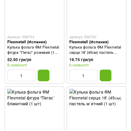
Артикул: 998764
Артикул: 998760
Flexmetall (Испания)
Flexmetall (Испания)
Кулька фольга ФМ Flexmetal
Кулька фольга ФМ Flexmetal
фігура "Пегас" рожевий (1
серце 18' (45см) пастель
шт)
персиковий (1 шт)
52.50 грн/уп
19.74 грн/уп
В наявності
В наявності