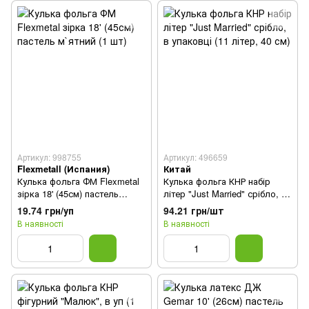
Артикул: 998755
Артикул: 496659
Flexmetall (Испания)
Китай
Кулька фольга ФМ Flexmetal
Кулька фольга КНР набір
зірка 18' (45см) пастель
літер "Just Married" срібло, в
м`ятний (1 шт)
упаковці (11 літер, 40 см)
19.74 грн/уп
94.21 грн/шт
В наявності
В наявності