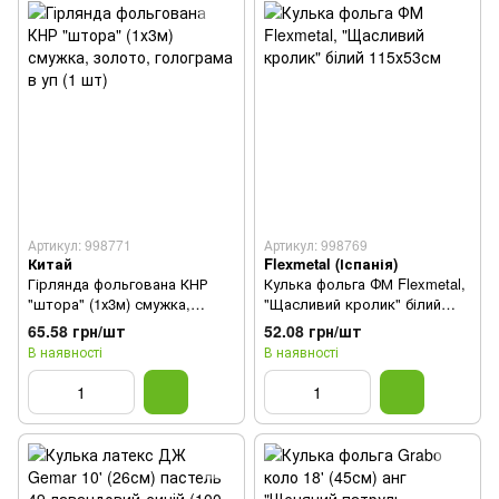
Артикул: 998771
Артикул: 998769
Китай
Flexmetal (Іспанія)
Гірлянда фольгована КНР
Кулька фольга ФМ Flexmetal,
"штора" (1х3м) смужка,
"Щасливий кролик" білий
золото, голограма в уп (1
115х53см
65.58 грн/шт
52.08 грн/шт
шт)
В наявності
В наявності