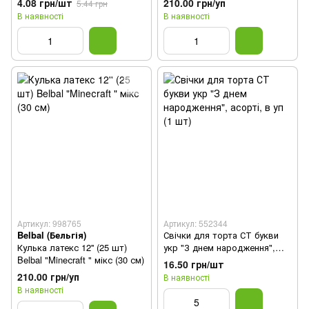
4.08 грн/шт
210.00 грн/уп
5.44 грн
В наявності
В наявності
Артикул: 998765
Артикул: 552344
Belbal (Бельгія)
Свічки для торта СТ букви
Кулька латекс 12'' (25 шт)
укр "З днем народження",
Belbal "Mineсraft " мікс (30 см)
асорті, в уп (1 шт)
16.50 грн/шт
210.00 грн/уп
В наявності
В наявності