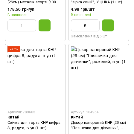
(26см) металік асорті (100
"зірка синій", УЦІНКА (1 шт)
шт)
178.50 грн/уп
4.98 грн/шт
В наявності
В наявності
Замовлення від 5 шт
−25%
Артикул: 789663
Артикул: 104954
Китай
Китай
Свічка для торта КНР цифра
Декор паперовий КНР (26 см)
8, радуга, в уп (1 шт)
"Пляшечка для дівчинки",
рожевий, в уп (1 шт)