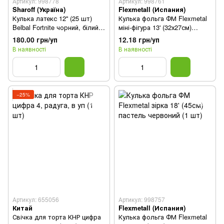
Артикул: 998778
Артикул: 998761
Sharoff (Україна)
Flexmetall (Испания)
Кулька латекс 12'' (25 шт)
Кулька фольга ФМ Flexmetal
Belbal Fortnite чорний, білий
міні-фігура 13' (32х27см)
(30 см)
"Пегас" блакитна (1 шт)
180.00 грн/уп
12.18 грн/уп
В наявності
В наявності
−25%
Артикул: 655056
Артикул: 998757
Китай
Flexmetall (Испания)
Свічка для торта КНР цифра
Кулька фольга ФМ Flexmetal