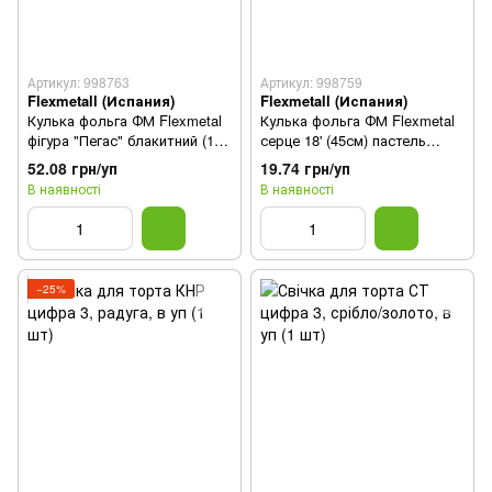
Артикул: 998763
Артикул: 998759
Flexmetall (Испания)
Flexmetall (Испания)
Кулька фольга ФМ Flexmetal
Кулька фольга ФМ Flexmetal
фігура "Пегас" блакитний (1
серце 18' (45см) пастель
шт)
м`ятний (1 шт)
52.08 грн/уп
19.74 грн/уп
В наявності
В наявності
−25%