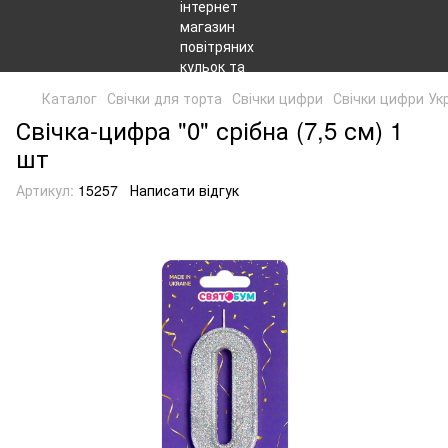
Каталог
Свічки для торта
Свічки цифри
Свічки цифри Ук
Свічка-цифра "0" срібна (7,5 см) 1
шт
Артикул:
15257
Написати відгук