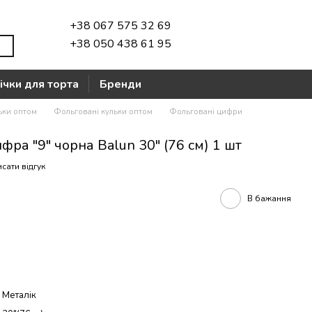
+38 067 575 32 69
+38 050 438 61 95
ічки для торта
Бренди
ьки оптом
Фольговані кульки оптом
Фольговані цифри
ра "9" чорна Balun 30" (76 см) 1 шт
сати відгук
В бажання
Металік