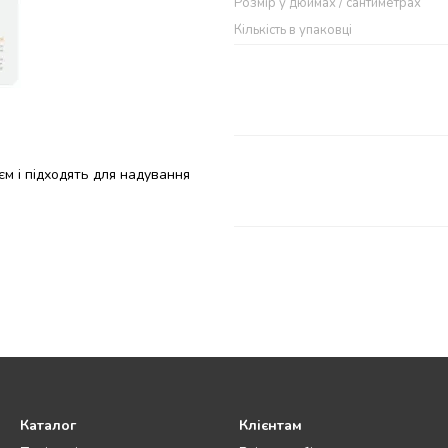
Розмір у дюймах / сантиметрах
Кількість в упаковці
єм і підходять для надування
Каталог
Клієнтам