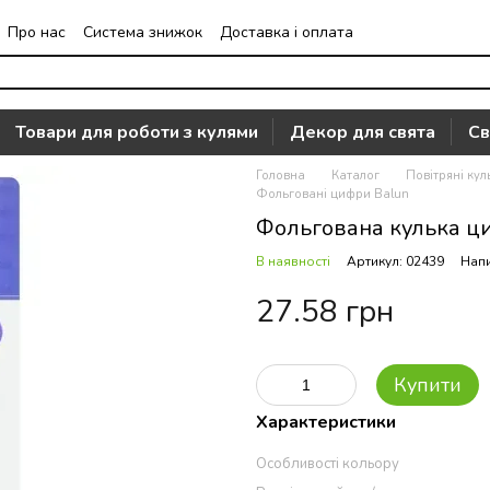
Про нас
Система знижок
Доставка і оплата
Часто задавані питання
Відгуки про магазин
Товари для роботи з кулями
Декор для свята
Св
Головна
Каталог
Повітряні кул
Фольговані цифри Balun
Фольгована кулька циф
В наявності
Артикул: 02439
Напи
27.58 грн
Купити
Характеристики
Особливості кольору