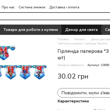
Про нас
Система знижок
Доставка і оплата
Часто задавані питання
Відгуки про магазин
Товари для роботи з кулями
Декор для свята
Св
Головна
Каталог
Декор для свя
Святкові розтяжки і гірлянди Україна
Гірлянда паперова "З 
шт)
Немає в наявності
Артикул: 10896
30.02 грн
Повідомити, коли з'яв
Характеристики