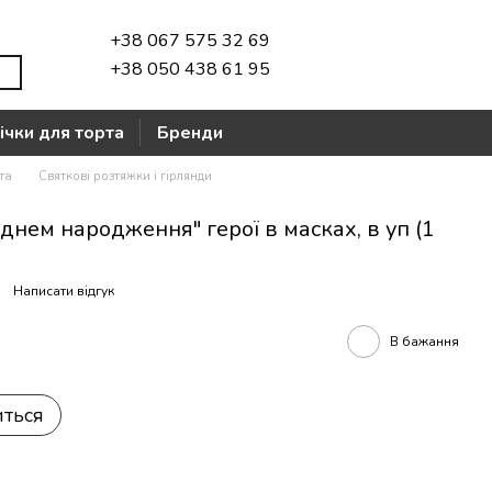
+38 067 575 32 69
+38 050 438 61 95
ічки для торта
Бренди
та
Святкові розтяжки і гірлянди
днем народження" герої в масках, в уп (1
Написати відгук
В бажання
иться