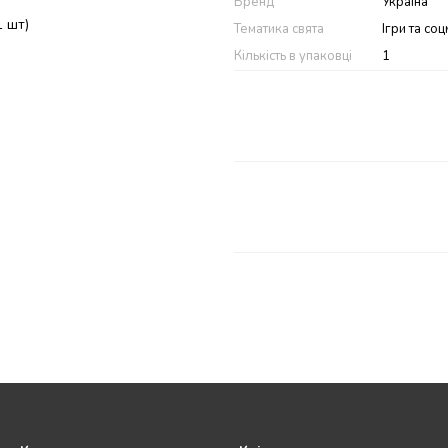
Бренд
Україна
1 шт)
Тематика свята
Ігри та со
Кількість в упаковці
1