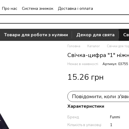
Про нас
Система знижок
Доставка і оплата
Часто задавані питання
Відгуки про магазин
Товари для роботи з кулями
Декор для свята
Св
Головна
Каталог
Свічки для то
Свічка-цифра "1" ніжн
Немає в наявності
Артикул: 03755
15.26 грн
Повідомити, коли з'яв
Характеристики
Бренд
Funmi
Кількість в упаковці
1