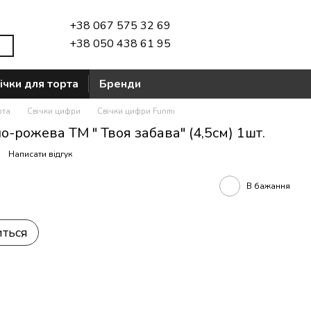
+38 067 575 32 69
+38 050 438 61 95
ічки для торта
Бренди
рта
Свічки цифри
Свічки цифри Funmi
о-рожева ТМ " Твоя забава" (4,5см) 1шт.
Написати відгук
В бажання
иться