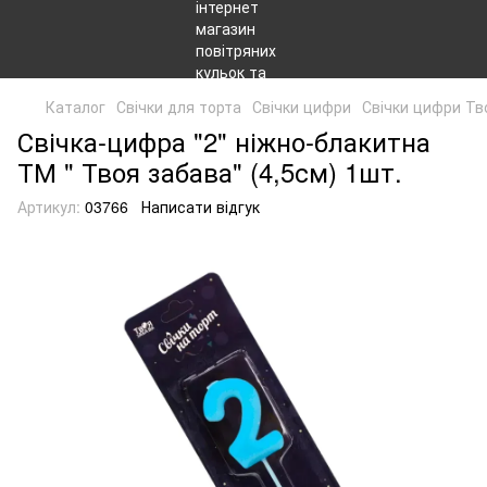
Каталог
Свічки для торта
Свічки цифри
Свічки цифри Тв
Свічка-цифра "2" ніжно-блакитна
ТМ " Твоя забава" (4,5см) 1шт.
Артикул:
03766
Написати відгук