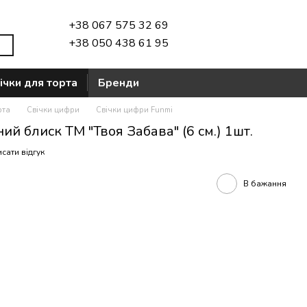
+38 067 575 32 69
+38 050 438 61 95
ічки для торта
Бренди
рта
Свічки цифри
Свічки цифри Funmi
ий блиск ТМ "Твоя Забава" (6 см.) 1шт.
сати відгук
В бажання