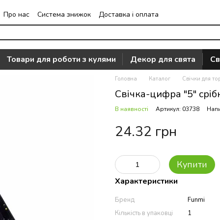
Про нас
Система знижок
Доставка і оплата
Часто задавані питання
Відгуки про магазин
Товари для роботи з кулями
Декор для свята
Св
Головна
Каталог
Свічки для то
Свічка-цифра "5" срібн
В наявності
Артикул: 03738
Напи
24.32 грн
Купити
Характеристики
Бренд
Funmi
Кількість в упаковці
1