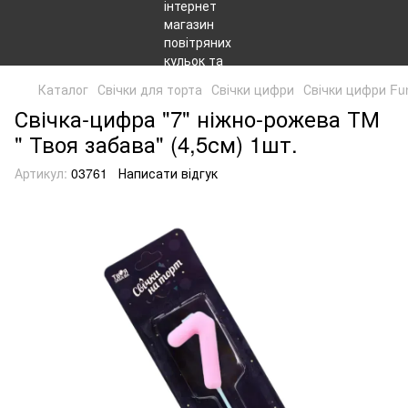
Каталог
Свічки для торта
Свічки цифри
Свічки цифри Fu
Свічка-цифра "7" ніжно-рожева ТМ
" Твоя забава" (4,5см) 1шт.
Артикул:
03761
Написати відгук