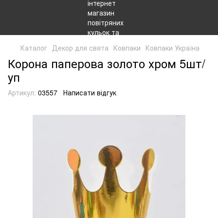
Каталог
Декор для свята
Ковпаки
Ковпаки Україна
Корона паперова золото хром 5шт/
уп
Артикул:
03557
Написати відгук