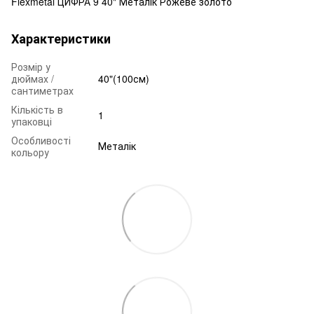
Flexmetal ЦИФРА 9 40" Металік Рожеве золото
Характеристики
Розмір у
дюймах /
40"(100см)
сантиметрах
Кількість в
1
упаковці
Особливості
Металік
кольору