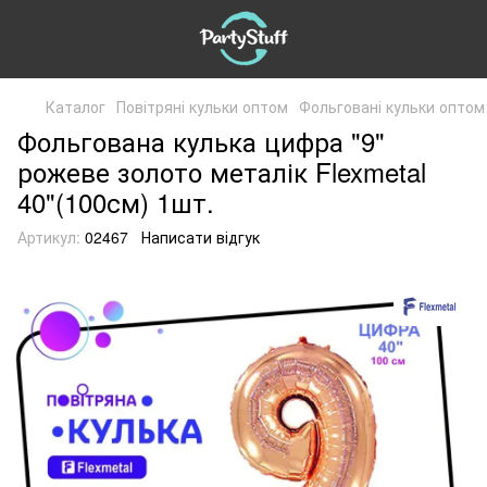
Каталог
Повітряні кульки оптом
Фольговані кульки оптом
Фольгована кулька цифра "9"
рожеве золото металік Flexmetal
40"(100см) 1шт.
Артикул:
02467
Написати відгук