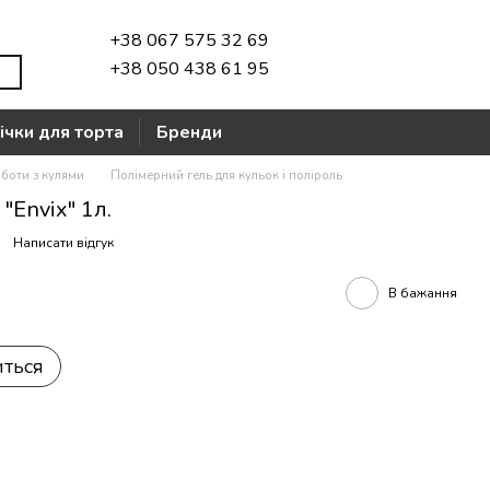
+38 067 575 32 69
+38 050 438 61 95
ічки для торта
Бренди
боти з кулями
Полімерний гель для кульок і поліроль
"Envix" 1л.
Написати відгук
В бажання
иться