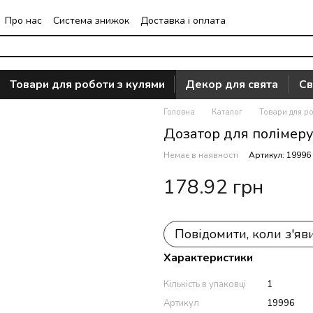
Про нас
Система знижок
Доставка і оплата
Часто задавані питання
Відгуки про магазин
Товари для роботи з кулями
Декор для свята
Св
Головна
Каталог
Товари для ро
Дозатор для полімеру 
Немає в наявності
Артикул: 19996
178.92 грн
Повідомити, коли з'яв
Характеристики
Кількість в упаковці
1
Артикул
19996