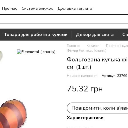
Про нас
Система знижок
Доставка і оплата
Часто задавані питання
Відгуки про магазин
Товари для роботи з кулями
Декор для свята
Св
Головна
Каталог
Повітряні кул
Фігури Flexmetal (Іспанія)
Фольгована кулька фі
см. (1шт.)
Немає в наявності
Артикул: 23769
75.32 грн
Повідомити, коли з'яв
Характеристики