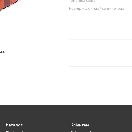
Тематика свята
Розмір у дюймах / сантиметрах
см.
Каталог
Клієнтам