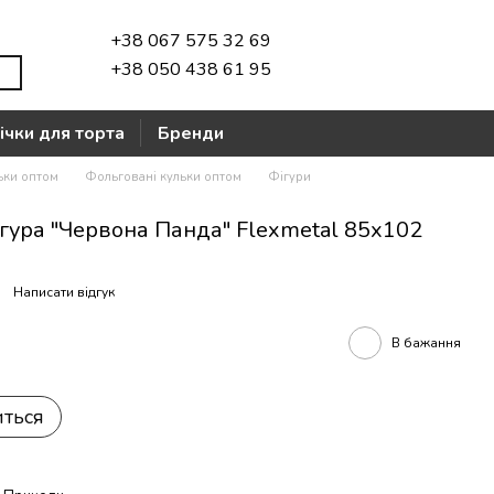
+38 067 575 32 69
+38 050 438 61 95
ічки для торта
Бренди
ьки оптом
Фольговані кульки оптом
Фігури
гура "Червона Панда" Flexmetal 85х102
Написати відгук
В бажання
иться