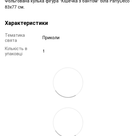
Фольгована кулька фігура "Кішечка з бантом" біла PartyDeco
83х77 см.
Характеристики
Тематика
Приколи
свята
Кількість в
1
упаковці