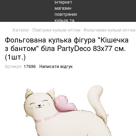
Каталог
Повітряні кульки оптом
Фольговані кульки оптом
Фольгована кулька фігура "Кішечка
з бантом" біла PartyDeco 83х77 см.
(1шт.)
Артикул:
17696
Написати відгук