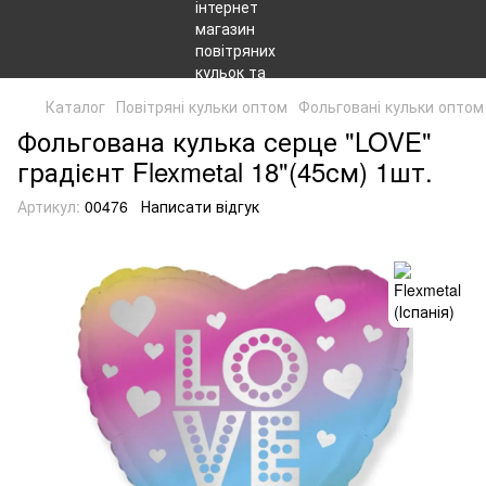
Каталог
Повітряні кульки оптом
Фольговані кульки оптом
Фольгована кулька серце "LOVE"
градієнт Flexmetal 18"(45см) 1шт.
Артикул:
00476
Написати відгук