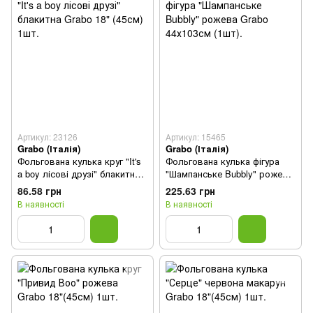
Артикул: 23126
Артикул: 15465
Grabo (Італія)
Grabo (Італія)
Фольгована кулька круг "It's
Фольгована кулька фігура
a boy лісові друзі" блакитна
"Шампанське Bubbly" рожева
Grabo 18" (45см) 1шт.
Grabo 44х103см (1шт).
86.58 грн
225.63 грн
В наявності
В наявності