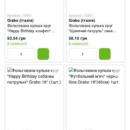
Артикул: 15461
Артикул: 12931
Grabo (Італія)
Grabo (Італія)
Фольгована кулька круг
Фольгована кулька круг
"Happy Birthday конфеті"
"Щенячий патруль" синя
кольорова Grabo 18"(45см)
Grabo 18" (45см) 1шт.
93.54 грн
58.10 грн
1шт.
В наявності
В наявності