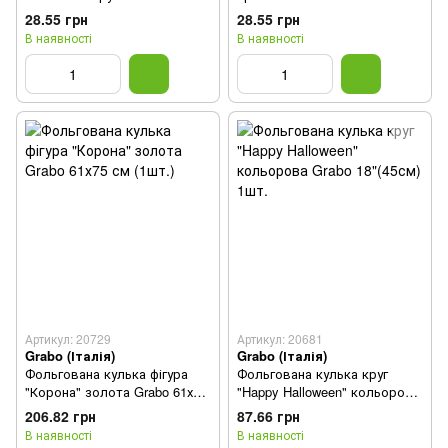
(45см) 1шт.
(45см) 1шт.
28.55 грн
28.55 грн
В наявності
В наявності
Артикул: 20729
Артикул: 20681
Grabo (Італія)
Grabo (Італія)
Фольгована кулька фігура
Фольгована кулька круг
"Корона" золота Grabo 61х75
"Happy Halloween" кольорова
см (1шт.)
Grabo 18"(45см) 1шт.
206.82 грн
87.66 грн
В наявності
В наявності