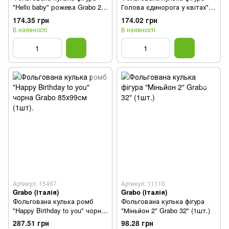
"Hello baby" рожева Grabo 24"
Голова єдинорога у квітах"
(60 см) 1 шт
Grabo 32"(80см) (1 шт)
174.35 грн
174.02 грн
В наявності
В наявності
Артикул: 15467
Артикул: 11110
Grabo (Італія)
Grabo (Італія)
Фольгована кулька ромб
Фольгована кулька фігура
"Happy Birthday to you" чорна
"Міньйон 2" Grabo 32" (1шт.)
Grabo 85х99см (1шт).
287.51 грн
98.28 грн