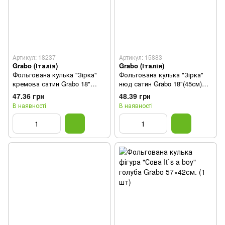
Артикул: 18237
Артикул: 15883
Grabo (Італія)
Grabo (Італія)
Фольгована кулька "Зірка"
Фольгована кулька "Зірка"
кремова сатин Grabo 18"
нюд сатин Grabo 18"(45см)
(45см) 1шт., в уп.
1шт., в уп.
47.36 грн
48.39 грн
В наявності
В наявності