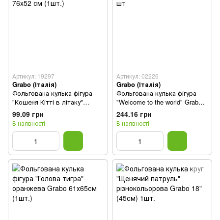
Артикул: 19297
Артикул: 02226
Grabo (Італія)
Grabo (Італія)
Фольгована кулька фігура
Фольгована кулька фігура
"Кошеня Кітті в літаку"
"Welcome to the world" Grabo
червона Grabo 76x52 см
42" (105 см) 1 шт
99.09 грн
244.16 грн
(1шт.)
В наявності
В наявності