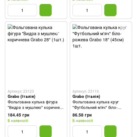
Артикул: 23123
Артикул: 23119
Grabo (Італія)
Grabo (Італія)
Фольгована кулька фігура
Фольгована кулька круг
"Видра з мушлею" коричнева
"Футбольний м'яч" біло-
Grabo 28" (1шт.)
рожева Grabo 18" (45см) 1шт.
184.45 грн
86.58 грн
В наявності
В наявності