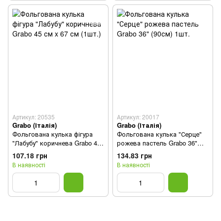
Артикул: 20535
Артикул: 20017
Grabo (Італія)
Grabo (Італія)
Фольгована кулька фігура
Фольгована кулька "Серце"
"Лабубу" коричнева Grabo 45
рожева пастель Grabo 36"
см x 67 см (1шт.)
(90см) 1шт.
107.18 грн
134.83 грн
В наявності
В наявності