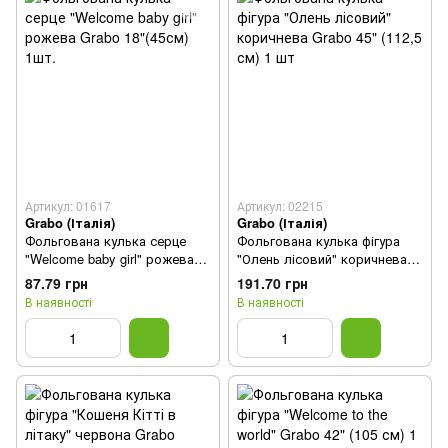
Артикул: 01617
Артикул: 02215
Grabo (Італія)
Grabo (Італія)
Фольгована кулька серце
Фольгована кулька фігура
"Welcome baby girl" рожева
"Олень лісовий" коричнева
Grabo 18"(45см) 1шт.
Grabo 45" (112,5 см) 1 шт
87.79 грн
191.70 грн
В наявності
В наявності