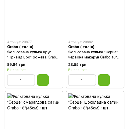
Артикул: 20877
Артикул: 20882
Grabo (Італія)
Grabo (Італія)
Фольгована кулька круг
Фольгована кулька "Серце"
"Привид Воо" рожева Grabo
червона макарун Grabo 18"
18"(45см) 1шт.
(45см) 1шт.
89.84 грн
28.55 грн
В наявності
В наявності