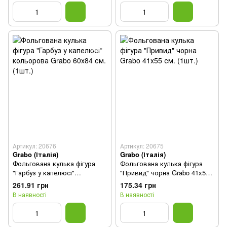
Артикул: 20676
Артикул: 20675
Grabo (Італія)
Grabo (Італія)
Фольгована кулька фігура
Фольгована кулька фігура
"Гарбуз у капелюсі"
"Привид" чорна Grabo 41x55
кольорова Grabo 60x84 см.
см. (1шт.)
261.91 грн
175.34 грн
(1шт.)
В наявності
В наявності