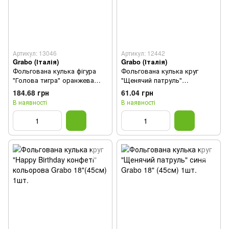
Артикул: 13046
Артикул: 12442
Grabo (Італія)
Grabo (Італія)
Фольгована кулька фігура
Фольгована кулька круг
"Голова тигра" оранжева
"Щенячий патруль"
Grabo 61х65см (1шт.)
різнокольорова Grabo 18"
184.68 грн
61.04 грн
(45см) 1шт.
В наявності
В наявності