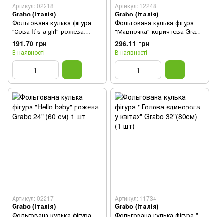
Артикул: 02218
Артикул: 12248
Grabo (Італія)
Grabo (Італія)
Фольгована кулька фігура
Фольгована кулька фігура
"Сова It`s a girl" рожева
"Мавпочка" коричнева Grabo
Grabo 57×42см. (1 шт)
71х86см. (1шт.)
191.70 грн
296.11 грн
В наявності
В наявності
Артикул: 02217
Артикул: 11734
Grabo (Італія)
Grabo (Італія)
Фольгована кулька фігура
Фольгована кулька фігура "