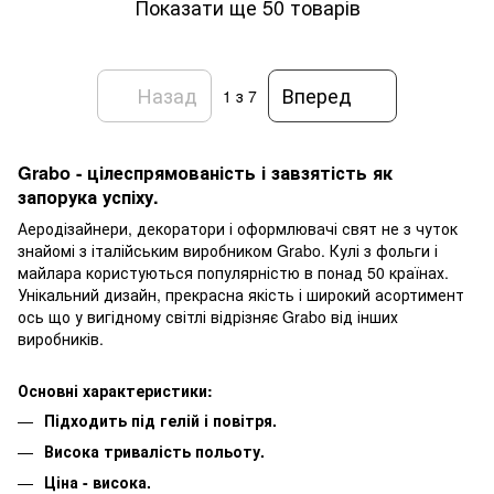
Показати ще 50 товарів
Назад
Вперед
1
з 7
Grabo - цілеспрямованість і завзятість як
запорука успіху.
Аеродізайнери, декоратори і оформлювачі свят не з чуток
знайомі з італійським виробником Grabo. Кулі з фольги і
майлара користуються популярністю в понад 50 країнах.
Унікальний дизайн, прекрасна якість і широкий асортимент
ось що у вигідному світлі відрізняє Grabo від інших
виробників.
Основні характеристики:
Підходить під гелій і повітря.
Висока тривалість польоту.
Ціна - висока.