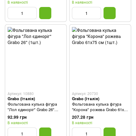
В наявності
В наявності
Артикул: 10880
Артикул: 20730
Grabo (Італія)
Grabo (Італія)
Фольгована кулька фігура
Фольгована кулька фігура
"Лол єдиноріг" Grabo 26"
"Корона" рожева Grabo 61х75
(1шт.)
см (1шт.)
92.99 грн
207.28 грн
В наявності
В наявності