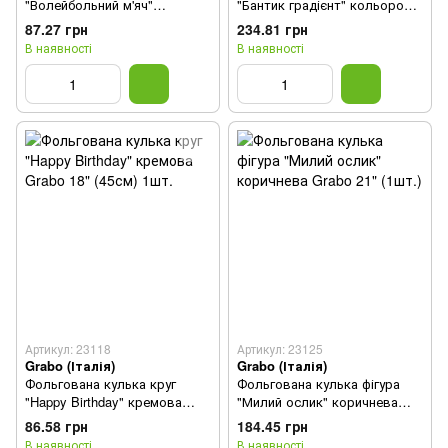
"Волейбольний м'яч"
"Бантик градієнт" кольорова
кольорова Grabo 18" (45см)
Grabo 41" (1шт.)
87.27 грн
234.81 грн
1шт.
В наявності
В наявності
Артикул: 23118
Артикул: 23125
Grabo (Італія)
Grabo (Італія)
Фольгована кулька круг
Фольгована кулька фігура
"Happy Birthday" кремова
"Милий ослик" коричнева
Grabo 18" (45см) 1шт.
Grabo 21" (1шт.)
86.58 грн
184.45 грн
В наявності
В наявності