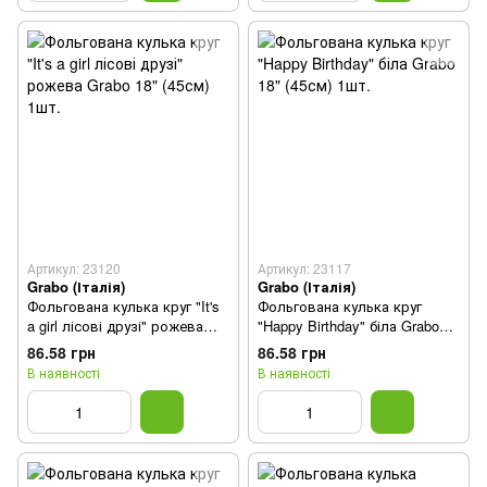
Артикул: 23120
Артикул: 23117
Grabo (Італія)
Grabo (Італія)
Фольгована кулька круг "It's
Фольгована кулька круг
a girl лісові друзі" рожева
"Happy Birthday" біла Grabo
Grabo 18" (45см) 1шт.
18" (45см) 1шт.
86.58 грн
86.58 грн
В наявності
В наявності