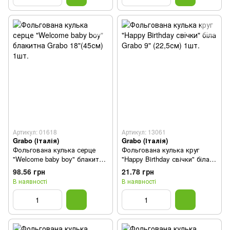
Артикул: 01618
Артикул: 13061
Grabo (Італія)
Grabo (Італія)
Фольгована кулька серце
Фольгована кулька круг
"Welcome baby boy" блакитна
"Happy Birthday свічки" біла
Grabo 18"(45см) 1шт.
Grabo 9" (22,5см) 1шт.
98.56 грн
21.78 грн
В наявності
В наявності