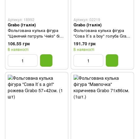
Артикул: 18992
Артикул: 02219
Grabo (Італія)
Grabo (Італія)
Фольгована кулька фігура
Фольгована кулька фігура
"Щенячий патруль Чейз" біла
"Сова It`s a boy" голуба Grabo
Grabo 24" (1 шт)
57×42см. (1 шт)
106.55 грн
191.70 грн
В наявності
В наявності