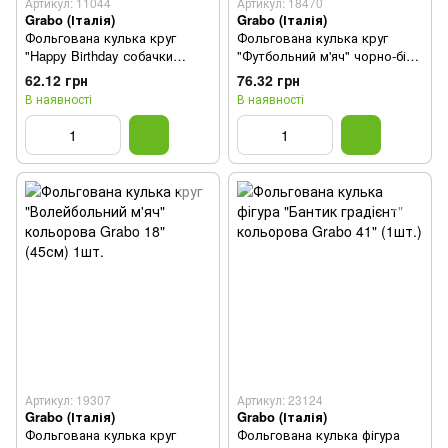
Артикул: 11044
Артикул: 18470
Grabo (Італія)
Grabo (Італія)
Фольгована кулька круг
Фольгована кулька круг
"Happy Birthday собачки
"Футбольний м'яч" чорно-біла
патрульні" Grabo 18" (1шт.)
Grabo 18"(45см) 1шт.
62.12 грн
76.32 грн
В наявності
В наявності
Артикул: 19307
Артикул: 23124
Grabo (Італія)
Grabo (Італія)
Фольгована кулька круг
Фольгована кулька фігура