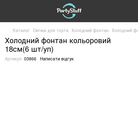
Каталог
Свічки для торта
Холодний фонтан
Холодний ф
Холодний фонтан кольоровий
18см(6 шт/уп)
Артикул:
03866
Написати відгук