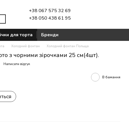
+38 067 575 32 69
+38 050 438 61 95
ічки для торта
Бренди
рта
Холодний фонтан
Холодний фонтан Польща
то з чорними зірочками 25 см(4шт).
Написати відгук
В бажання
иться