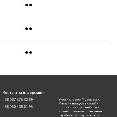
Контактна інформація
+38 067 575 32 69
Україна, Івано-Франківськ.
Магазин працює в онлайн
+38 050 438 61 95
форматі, замовлений товар
можна отримати поштовими
службами або кур'єрською