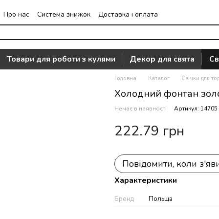
Про нас
Система знижок
Доставка і оплата
Часто задавані питання
Відгуки про магазин
Товари для роботи з кулями
Декор для свята
Св
Головна
Каталог
Свічки для то
Холодний фонтан золо
Немає в наявності
Артикул: 14705
222.79 грн
Повідомити, коли з'яв
Характеристики
Бренд
Польща