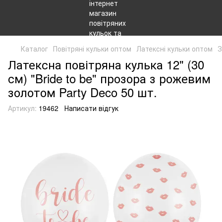
Каталог
Повітряні кульки оптом
Латексні кульки оптом
З
Латексна повітряна кулька 12" (30
см) "Bride to be" прозора з рожевим
золотом Party Deco 50 шт.
Артикул:
19462
Написати відгук