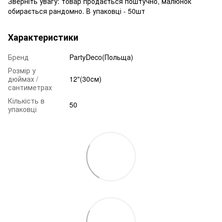
Зверніть увагу: товар продається поштучно, малюнок
обирається рандомно. В упаковці - 50шт
Характеристики
Бренд
PartyDeco(Польща)
Розмір у
дюймах /
12"(30см)
сантиметрах
Кількість в
50
упаковці