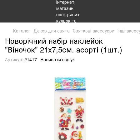
Каталог
Декор для свята
Святкові аксесуари
Інші аксес
Новорічний набір наклейок
"Віночок" 21х7,5см. асорті (1шт.)
Артикул:
21417
Написати відгук