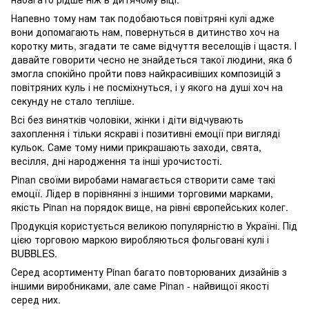
Напевно тому нам так подобаються повітряні кулі адже
вони допомагають нам, повернуться в дитинство хоч на
коротку мить, згадати те саме відчуття веселощів і щастя. І
давайте говорити чесно не знайдеться такої людини, яка б
змогла спокійно пройти повз найкрасивіших композицій з
повітряних куль і не посміхнуться, і у якого на душі хоч на
секунду не стало тепліше.
Всі без винятків чоловіки, жінки і діти відчувають
захоплення і тільки яскраві і позитивні емоції при вигляді
кульок. Саме тому ними прикрашають заходи, свята,
весілля, дні народження та інші урочистості.
Pinan своїми виробами намагається створити саме такі
емоції. Лідер в порівнянні з іншими торговими марками,
якість Pinan на порядок вище, на рівні європейських колег.
Продукція користується великою популярністю в Україні. Під
цією торговою маркою виробляються фольговані кулі і
BUBBLES.
Серед асортименту Pinan багато повторюваних дизайнів з
іншими виробниками, але саме Pinan - найвищої якості
серед них.