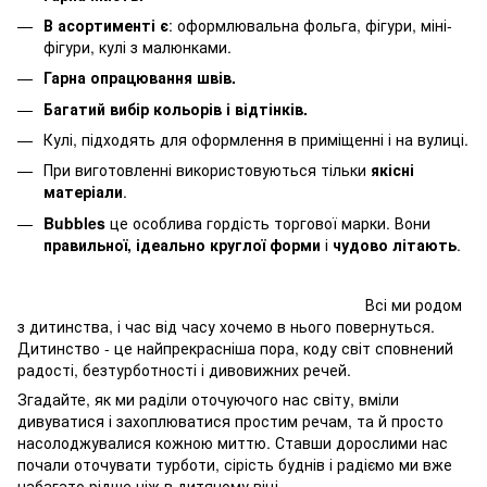
В асортименті є
: оформлювальна фольга, фігури, міні-
фігури, кулі з малюнками.
Гарна опрацювання швів.
Багатий вибір кольорів і відтінків.
Кулі, підходять для оформлення в приміщенні і на вулиці.
При виготовленні використовуються тільки
якісні
матеріали
.
Bubbles
це особлива гордість торгової марки. Вони
правильної, ідеально круглої форми
і
чудово літають
.
Всі ми родом
з дитинства, і час від часу хочемо в нього повернуться.
Дитинство - це найпрекрасніша пора, коду світ сповнений
радості, безтурботності і дивовижних речей.
Згадайте, як ми раділи оточуючого нас світу, вміли
дивуватися і захоплюватися простим речам, та й просто
насолоджувалися кожною миттю. Ставши дорослими нас
почали оточувати турботи, сірість буднів і радіємо ми вже
набагато рідше ніж в дитячому віці.