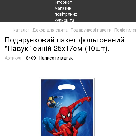
Каталог
Декор для свята
Подарункові пакети
Поліетиле
Подарунковий пакет фольгований
"Павук" синій 25х17см (10шт).
Артикул:
18469
Написати відгук