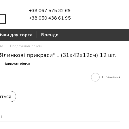
+38 067 575 32 69
+38 050 438 61 95
ічки для торта
Бренди
та
Подарункові пакети
Ялинкові прикраси" L (31х42х12см) 12 шт.
Написати відгук
В бажання
иться
L