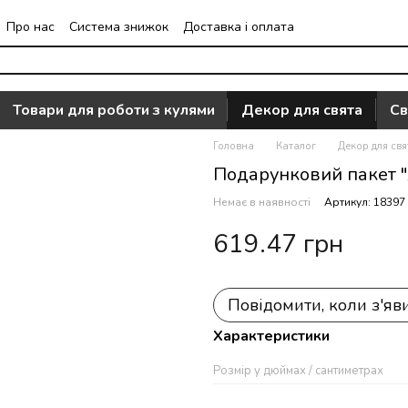
Про нас
Система знижок
Доставка і оплата
Часто задавані питання
Відгуки про магазин
Товари для роботи з кулями
Декор для свята
Св
Головна
Каталог
Декор для свя
Подарунковий пакет "
Немає в наявності
Артикул: 18397
619.47 грн
Повідомити, коли з'яв
Характеристики
Розмір у дюймах / сантиметрах