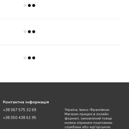
Контактна інформація
+38 067 575 32 69
Україна, Івано-Франківськ.
Магазин працює в онлайн
+38 050 438 61 95
форматі, замовлений товар
можна отримати поштовими
службами або кур'єрською