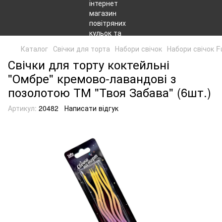
Каталог
Свічки для торта
Набори свічок
Набори свічок F
Свічки для торту коктейльні
"Омбре" кремово-лавандові з
позолотою ТМ "Твоя Забава" (6шт.)
Артикул:
20482
Написати відгук