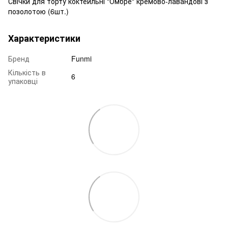
Свічки для торту коктейльні "Омбре" кремово-лавандові з
позолотою (6шт.)
Характеристики
Бренд
Funmi
Кількість в
6
упаковці