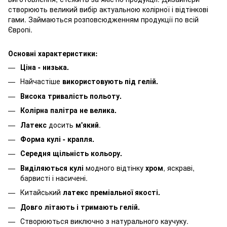
створюють великий вибір актуальною колірної і відтінкові
гами. Займаються розповсюдженням продукції по всій
Європі.
Основні характеристики:
Ціна - низька.
Найчастіше
використовують під гелій.
Висока тривалість польоту.
Колірна палітра не велика.
Латекс
досить
м'який
.
Форма кулі - крапля.
Середня щільність кольору.
Виділяються кулі
модного відтінку
хром
, яскраві,
барвисті і насичені.
Китайський
латекс преміальної якості.
Довго літають і тримають гелій.
Створюються виключно з натурального каучуку.