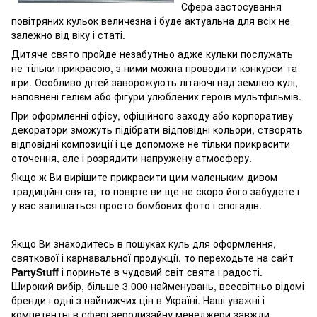
Сфера застосування
повітряних кульок величезна і буде актуальна для всіх не
залежно від віку і статі.
Дитяче свято пройде незабутньо адже кульки послужать
не тільки прикрасою, з ними можна проводити конкурси та
ігри. Особливо дітей заворожують літаючі над землею кулі,
наповнені гелієм або фігури улюблених героїв мультфільмів.
При оформленні офісу, офіційного заходу або корпоративу
декоратори зможуть підібрати відповідні кольори, створять
відповідні композиції і це допоможе не тільки прикрасити
оточення, але і розрядити напружену атмосферу.
Якщо ж Ви вирішите прикрасити цим маленьким дивом
традиційні свята, то повірте ви ще не скоро його забудете і
у вас залишаться просто бомбових фото і спогадів.
Якщо Ви знаходитесь в пошуках куль для оформлення,
святкової і карнавальної продукції, то переходьте на сайт
PartyStuff
і пориньте в чудовий світ свята і радості.
Широкий вибір, більше 3 000 найменувань, всесвітньо відомі
бренди і одні з найнижчих цін в Україні. Наші уважні і
компетентні в сфері аеродизайну менеджери завжди