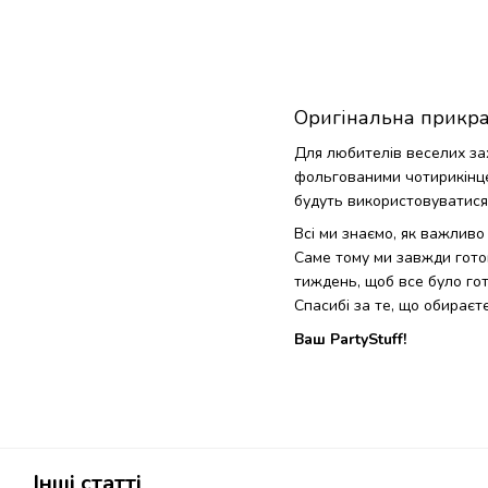
Оригінальна прикра
Для любителів веселих за
фольгованими чотирикінц
будуть використовуватися с
Всі ми знаємо, як важливо
Саме тому ми завжди готов
тиждень, щоб все було го
Спасибі за те, що обираєте
Ваш PartyStuff!
Інші статті