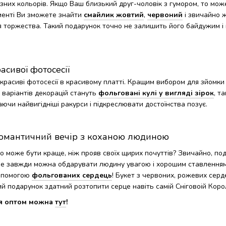
зних кольорів. Якщо Ваш близький друг-чоловік з гумором, то мож
менті Ви зможете знайти
смайлик жовтий
,
червоний
і звичайно 
я торжества. Такий подарунок точно не залишить його байдужим і 
асивої фотосесії
 красиві фотосесії в красивому платті. Кращим вибором для зйомки 
 варіантів декорацій стануть
фольговані кулі у вигляді зірок
, т
ючи найвигідніші ракурси і підкреслювати достоїнства позує.
омантичний вечір з коханою людиною
 може бути краще, ніж прояв своїх щирих почуттів? Звичайно, по
е завжди можна обдарувати людину увагою і хорошим ставленням
опомогою
фольгованих сердець
! Букет з червоних, рожевих сер
кий подарунок здатний розтопити серце навіть самій Сніговоій Коро
ця оптом можна
тут
!