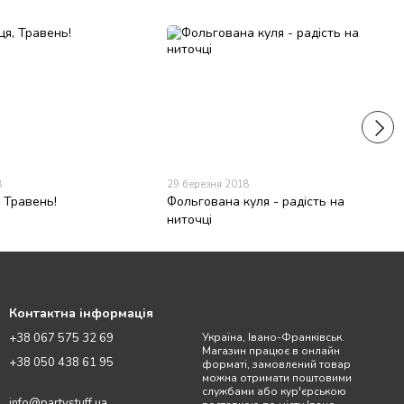
8
29 березня 2018
 Травень!
Фольгована куля - радість на
ниточці
Контактна інформація
+38 067 575 32 69
Україна, Івано-Франківськ.
Магазин працює в онлайн
+38 050 438 61 95
форматі, замовлений товар
можна отримати поштовими
службами або кур'єрською
info@partystuff.ua