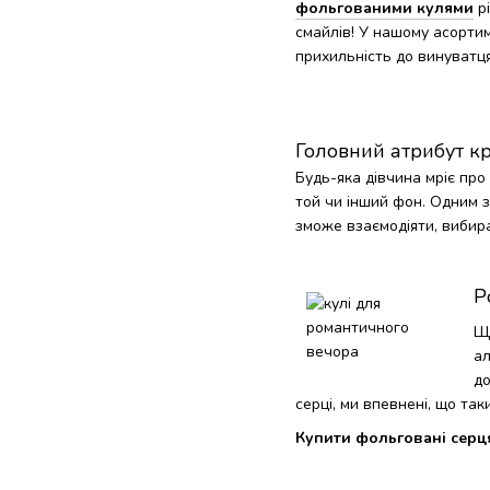
фольгованими кулями
рі
смайлів! У нашому асорти
прихильність до винуватц
Головний атрибут кр
Будь-яка дівчина мріє про
той чи інший фон. Одним з
зможе взаємодіяти, вибира
Р
Що
ал
д
серці, ми впевнені, що та
Купити фольговані сер