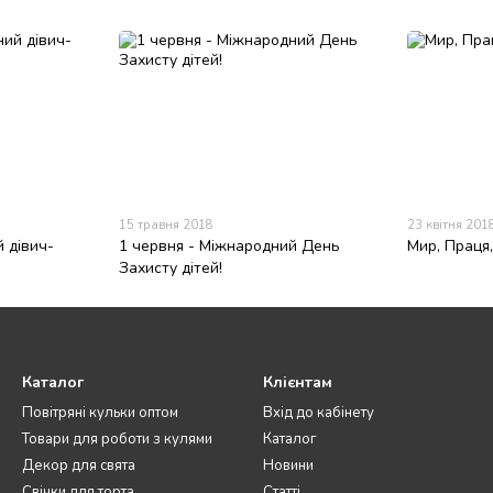
15 травня 2018
23 квітня 201
й дівич-
1 червня - Міжнародний День
Мир, Праця,
Захисту дітей!
Каталог
Клієнтам
Повітряні кульки оптом
Вхід до кабінету
Товари для роботи з кулями
Каталог
Декор для свята
Новини
Свічки для торта
Статті