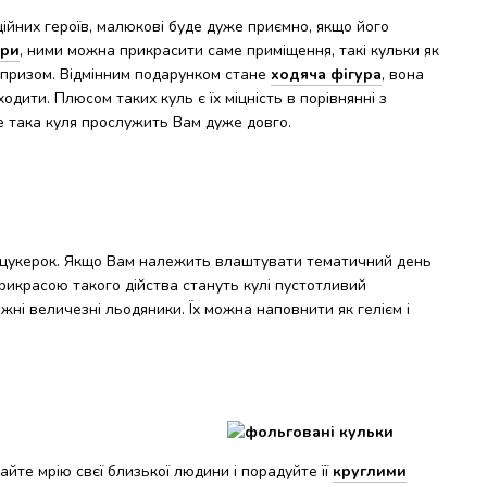
ійних героїв, малюкові буде дуже приємно, якщо його
ури
, ними можна прикрасити саме приміщення, такі кульки як
и призом. Відмінним подарунком стане
ходяча фігура
, вона
одити. Плюсом таких куль є їх міцність в порівнянні з
е така куля прослужить Вам дуже довго.
 і цукерок. Якщо Вам належить влаштувати тематичний день
рикрасою такого дійства стануть кулі пустотливий
вжні величезні льодяники. Їх можна наповнити як гелієм і
йте мрію свєї близької людини і порадуйте її
круглими