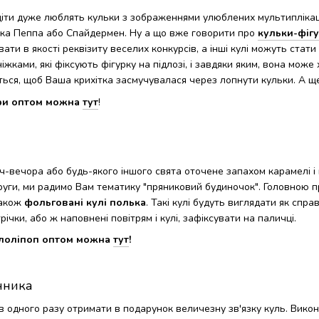
 діти дуже люблять кульки з зображеннями улюблених мультиплікац
ка Пеппа або Спайдермен. Ну а що вже говорити про
кульки-фіг
ати в якості реквізиту веселих конкурсів, а інші кулі можуть стат
ками, які фіксують фігурку на підлозі, і завдяки яким, вона може х
ться, щоб Ваша крихітка засмучувалася через лопнути кульки. А щ
ри оптом можна
тут
!
ич-вечора або будь-якого іншого свята оточене запахом карамелі
руги, ми радимо Вам тематику "пряниковий будиночок". Головною п
також
фольговані кулі полька
. Такі кулі будуть виглядати як спра
ічки, або ж наповнені повітрям і кулі, зафіксувати на паличці.
 лоліпоп оптом можна
тут
!
нника
в одного разу отримати в подарунок величезну зв'язку куль. Викона