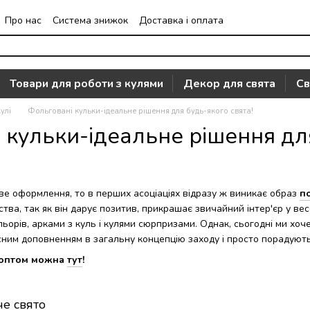
Про нас
Система знижок
Доставка і оплата
Часто задавані питання
Відгуки про магазин
Товари для роботи з кулями
Декор для свята
Св
улі
Фольговані кульки-ідеальне рішення для будь-якого свята!
 кульки-ідеальне рішення для
ве оформлення, то в перших асоціаціях відразу ж виникає образ
п
тва, так як він дарує позитив, прикрашає звичайний інтер'єр у в
льорів, арками з куль і кулями сюрпризами. Однак, сьогодні ми хо
сним доповненням в загальну концепцію заходу і просто порадують
 оптом можна
тут
!
че свято