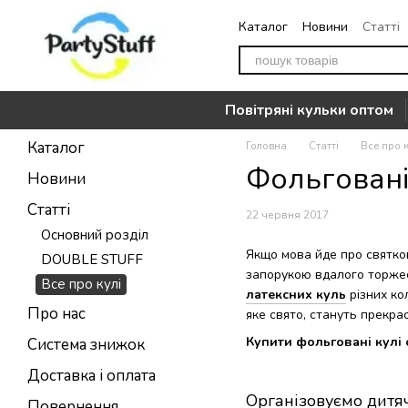
Перейти до основного контенту
Каталог
Новини
Статті
Повернення
Контакти
Повітряні кульки оптом
Каталог
Головна
Статті
Все про к
Фольговані
Новини
Статті
22 червня 2017
Основний розділ
Якщо мова йде про святко
DOUBLE STUFF
запорукою вдалого торжес
Все про кулі
латексних куль
різних ко
Про нас
яке свято, стануть прекра
Купити фольговані кулі
Система знижок
Доставка і оплата
Організовуємо дитя
Повернення