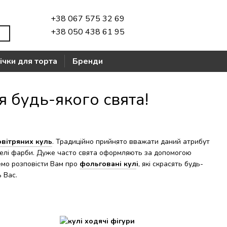
+38 067 575 32 69
+38 050 438 61 95
ічки для торта
Бренди
 будь-якого свята!
овітряних куль
. Традиційно прийнято вважати даний атрибут
еселі фарби. Дуже часто свята оформляють за допомогою
чемо розповісти Вам про
фольговані кул
і
, які скрасять будь-
 Вас.