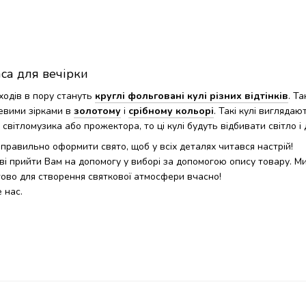
са для вечірки
ходів в пору стануть
круглі фольговані кулі різних відтінків
. Т
евими зірками в
золотому
і
срібному кольорі
. Такі кулі вигляда
вітломузика або прожектора, то ці кулі будуть відбивати світло і 
 правильно оформити свято, щоб у всіх деталях читався настрій!
і прийти Вам на допомогу у виборі за допомогою опису товару. Ми
тово для створення святкової атмосфери вчасно!
 нас.