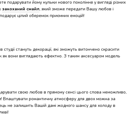
ете подарувати йому кульки нового покоління у вигляді різних
ж
закоханий смайл
, який зможе передати Вашу любов і
подарує цілий оберемок приємних емоцій!
в студії стануть декорації, які зможуть витончено скрасити
ак як вони виглядають ефектно. З таким аксесуаром модель
дарувати свою любов в прямому сенсі цього слова неможливо,
! Влаштувати романтичну атмосферу для двох можна за
дець не залишить Вашій дамі жодного шансу для холоду в
леві!