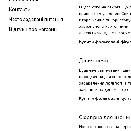
Ні для кого не секрет, що
Контакти
привітають улюблені Свин
Часто задавані питання
гітара можна використовув
забезпечена картонними ніж
Відгуки про магазин
латексними, адже не хоче
Купити фольговані фігу
Дівич-вечір
Будь-яке святкування дів
народження для своєї под
забарвлення
лоліпоп
, а 
закріпити за допомогою стр
Купити фольговані кулі
Сюрприз для імени
Напевно, кожен з нас мрія