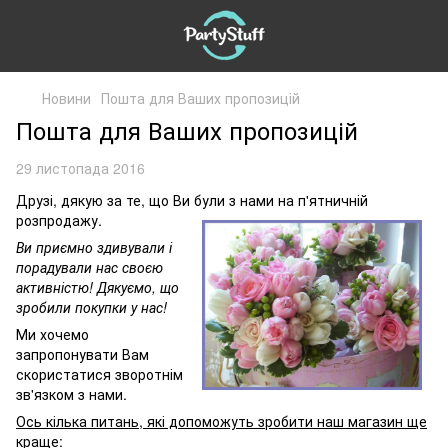
Новини
Пошта для Ваших пропозицій
Пошта для Ваших пропозицій
29 листопада 2016
Друзі, дякую за те, що Ви були з нами на п'ятничній
розпродажу.
Ви приємно здивували і
порадували нас своєю
активністю! Дякуємо, що
зробили покупки у нас!
Ми хочемо
запропонувати Вам
скористатися зворотнім
зв'язком з нами.
Ось кілька питань, які допоможуть зробити наш магазин ще
краще: