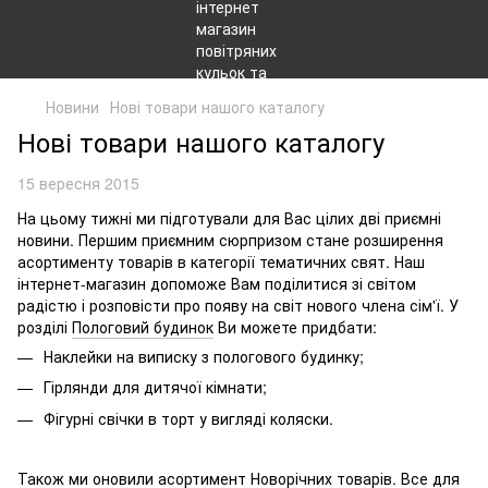
Новини
Нові товари нашого каталогу
Нові товари нашого каталогу
15 вересня 2015
На цьому тижні ми підготували для Вас цілих дві приємні
новини. Першим приємним сюрпризом стане розширення
асортименту товарів в категорії тематичних свят. Наш
інтернет-магазин допоможе Вам поділитися зі світом
радістю і розповісти про появу на світ нового члена сім'ї. У
розділі
Пологовий будинок
Ви можете придбати:
Наклейки на виписку з пологового будинку;
Гірлянди для дитячої кімнати;
Фігурні свічки в торт у вигляді коляски.
Також ми оновили асортимент
Новорічних товарів
. Все для