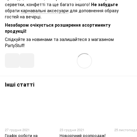
серветки, конфетті та ще багато іншого!
Не забудьте
обрати
карнавальні аксесуари
для доповнення образу
гостей на вечірці.
Незабаром очікується розширення асортименту
продукції!
Слідкуйте за новинами та залишайтеся з магазином
PartyStuff!
Інші статті
27 грудня 2021
23 грудня 2021
25 листопада
Графік роботи на
Новорічний розпродаж!