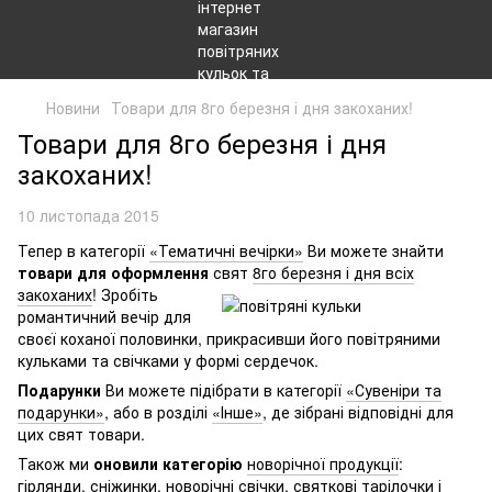
Новини
Товари для 8го березня і дня закоханих!
Товари для 8го березня і дня
закоханих!
10 листопада 2015
Тепер в категорії
«Тематичні вечірки»
Ви можете знайти
товари для оформлення
свят
8го березня і дня всіх
закоханих
! Зробі
ть
романтичний вечір для
своєї коханої половинки, прикрасивши його повітряними
кульками та свічками у формі сердечок.
Подарунки
Ви можете підібрати в категорії
«Сувеніри та
подарунки»
, або в розділі
«Інше»
, де зібрані відповідні для
цих свят товари.
Також ми
оновили категорію
новорічної продукції
:
гірлянди, сніжинки, новорічні свічки, святкові тарілочки і