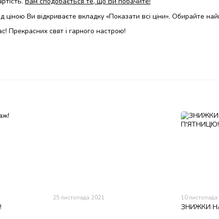
артість.
Вам сподобається те, що Ви побачите!
д ціною Ви відкриваєте вкладку «Показати всі ціни». Обирайте найв
с! Прекрасних свят і гарного настрою!
25 листопада 2021
10 листопада
!
ЗНИЖКИ Н