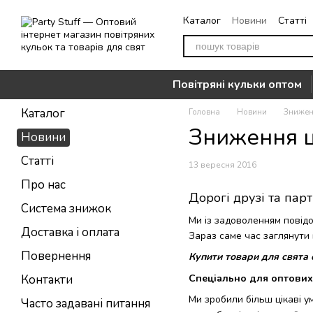
Перейти до основного контенту
Каталог
Новини
Статті
Повернення
Контакти
Повітряні кульки оптом
Каталог
Головна
Новини
Знижен
Зниження ц
Новини
Статті
13 вересня 2016
Про нас
Дорогі друзі та пар
Система знижок
Ми із задоволенням повідо
Доставка і оплата
Зараз саме час заглянути 
Повернення
Купити товари для свят
Спеціально для оптових 
Контакти
Ми зробили більш цікаві у
Часто задавані питання