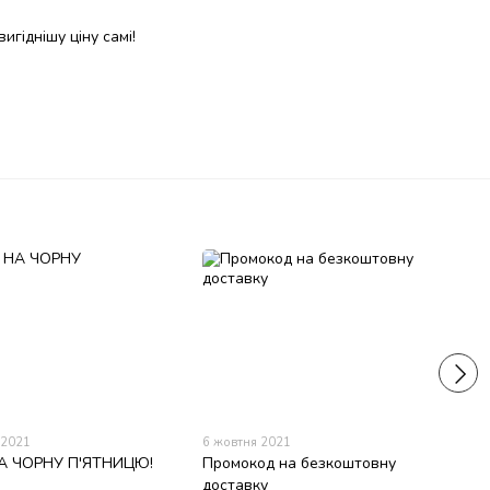
игіднішу ціну самі!
 2021
6 жовтня 2021
А ЧОРНУ П'ЯТНИЦЮ!
Промокод на безкоштовну
доставку