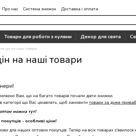
Про нас
Система знижок
Доставка і оплата
Часто задавані питання
Відгуки про магазин
Товари для роботи з кулями
Декор для свята
Св
ня цін на наші товари
ін на наші товари
тнери!
мляємо Вам, що на багато товарів почали діяти знижки.
в категорії що Вас цікавлять, щоб замовити
товари за дуже приваб
а оптом можна
тут
!
покупців - особливі ціни!
мови для наших оптових покупців. Тепер на всіх товарах з'явилося к