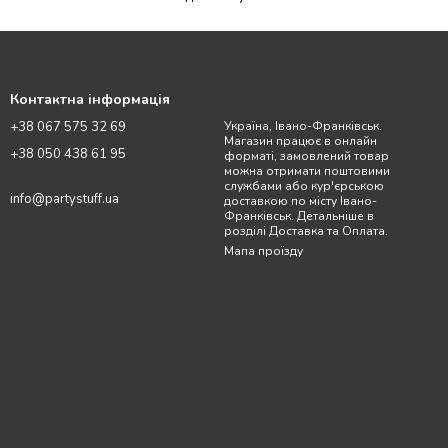
Контактна інформація
+38 067 575 32 69
Україна, Івано-Франківськ.
Магазин працює в онлайн
+38 050 438 61 95
форматі, замовлений товар
можна отримати поштовими
службами або кур'єрською
info@partystuff.ua
доставкою по місту Івано-
Франківськ. Детальніше в
розділі Доставка та Оплата.
Мапа проїзду