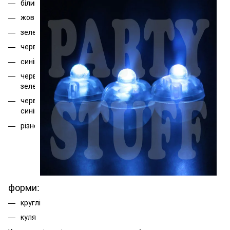
білий
жовтий
зелений
червоний
синій
червоний
зелений
червоний
синій
різнокольорові
форми:
круглі
куля