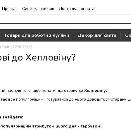
Про нас
Система знижок
Доставка і оплата
Часто задавані питання
Відгуки про магазин
Товари для роботи з кулями
Декор для свята
Св
готові до Хелловіну?
ві до Хелловіну?
ий час для того, щоб почати підготовку до
Хелловіну.
тає все популярнішим і готуватися до нього доводиться старанніш
и знайдете:
йпопулярнішим атрибутом цього дня - гарбузом;