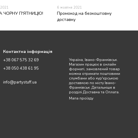
 2021
6 жовтня 2021
А ЧОРНУ П'ЯТНИЦЮ!
Промокод на безкоштовну
доставку
Контактна інформація
+38 067 575 32 69
Україна, Івано-Франківськ.
Магазин працює в онлайн
+38 050 438 61 95
форматі, замовлений товар
можна отримати поштовими
службами або кур'єрською
info@partystuff.ua
доставкою по місту Івано-
Франківськ. Детальніше в
розділі Доставка та Оплата.
Мапа проїзду