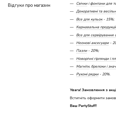
Свічки
і
фонтани
для то
Відгуки про магазин
Декоративні та весільн
Все для кульок
- 15%;
Карнавальна продукці
Все для сервірування 
Неонові аксесуари
- 2
Пазли
- 20%;
Новорічні гірлянди і п
Магніти
,
брелоки і зна
Рухомі рядки
- 20%.
Увага! Замовлення з акц
Встигніть оформити замов
Ваш PartyStuff!