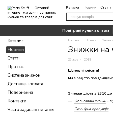
Перейти до основного контенту
Каталог
Новини
Статті
Повернення
Контакти
Повітряні кульки оптом
Каталог
Головна
Новини
Знижки
Знижки на 
Новини
Статті
25 жовтня 2018
Про нас
Шановні клієнти!
Система знижок
Ми з радістю повідомляєм
Доставка і оплата
Повернення
Знижки діють з 26.10 до 
Контакти
Фольговані кульки
- ві
Сувенірна продукція
- 
Часто задавані питання