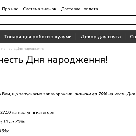
Про нас
Система знижок
Доставка і оплата
Часто задавані питання
Відгуки про магазин
Товари для роботи з кулями
Декор для свята
Св
 на честь Дня народження!
честь Дня народження!
о Вам, що запускаємо запаморочливі
з
нижки до 70%
на честь Дня 
27.10
на наступні категорії:
д 10 до 70%;
15%;