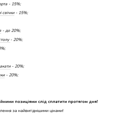
рта - 15%;
і свічки
- 15%;
я
- до 20%;
столу
- 20%;
0%;
лакати
- 20%;
чки
- 20%;
ійними позиціями слід сплатити протягом дня!
лення за найвигіднішими цінами!