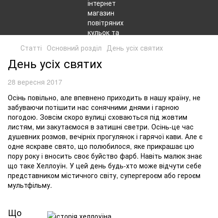
Статті
Основний розділ
День усіх святих
День усіх святих
28 вересня 2017
Осінь повільно, але впевнено приходить в нашу країну, не
забуваючи потішити нас сонячними днями і гарною
погодою. Зовсім скоро вулиці сховаються під жовтим
листям, ми закутаємося в затишні светри. Осінь-це час
душевних розмов, вечірніх прогулянок і гарячої кави. Але є
одне яскраве свято, що полюбилося, яке прикрашає цю
пору року і вносить своє буйство фарб. Навіть малюк знає
що таке Хеллоуїн. У цей день будь-хто може відчути себе
представником містичного світу, супергероєм або героєм
мультфільму.
Що