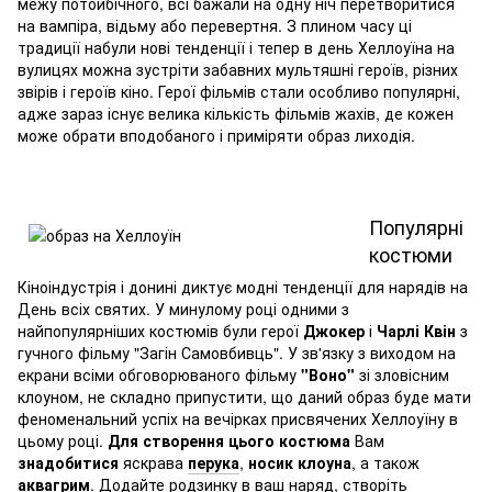
межу потойбічного, всі бажали на одну ніч перетворитися
на вампіра, відьму або перевертня. З плином часу ці
традиції набули нові тенденції і тепер в день Хеллоуїна на
вулицях можна зустріти забавних мультяшні героїв, різних
звірів і героїв кіно. Герої фільмів стали особливо популярні,
адже зараз існує велика кількість фільмів жахів, де кожен
може обрати вподобаного і приміряти образ лиходія.
Популярні
костюми
Кіноіндустрія і донині диктує модні тенденції для нарядів на
День всіх святих. У минулому році одними з
найпопулярніших костюмів були герої
Джокер
і
Чарлі Квін
з
гучного фільму "Загін Самовбивць". У зв'язку з виходом на
екрани всіми обговорюваного фільму
"Воно"
зі зловісним
клоуном, не складно припустити, що даний образ буде мати
феноменальний успіх на вечірках присвячених Хеллоуїну в
цьому році.
Для створення цього костюма
Вам
знадобитися
яскрава
перука
,
носик клоуна
, а також
аквагрим
. Додайте родзинку в ваш наряд, створіть