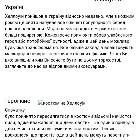
Україні
Хеллоуїн прийшов в Україну відносно недавно. Але з кожним
роком це свято набуває все більшої популярності серед
нашого населення. Мода на маскарадні вечірки стає все
більш поширеною. Кожен хоче приміряти образ улюбленого
героя або потойбічної сутності, адже в цей день можливо
будь-яка трансформація. Все більше закладів влаштовують
маскарадні вечора і перегляд страшних фільмів. Якщо Ви
вже вирішили ким Ви хочете бути на цьому торжестві,
загляньте до нас за відповідними аксесуарами.
Герої кіно
Спочатку
було прийнято переодягатися в костюми відьом і нечистої
сили, адже вважалося, що день святих - це один з приводів
для нечистої сили поглумитися над святим. Так як
вважалося, що прості люди в цей день можуть перетнути