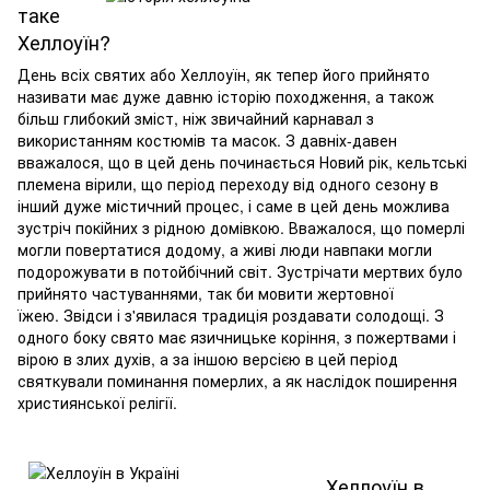
таке
Хеллоуїн?
День всіх святих або Хеллоуїн, як тепер його прийнято
називати має дуже давню історію походження, а також
більш глибокий зміст, ніж звичайний карнавал з
використанням костюмів та масок. З давніх-давен
вважалося, що в цей день починається Новий рік, кельтські
племена вірили, що період переходу від одного сезону в
інший дуже містичний процес, і саме в цей день можлива
зустріч покійних з рідною домівкою. Вважалося, що померлі
могли повертатися додому, а живі люди навпаки могли
подорожувати в потойбічний світ. Зустрічати мертвих було
прийнято частуваннями, так би мовити жертовної
їжею. Звідси і з'явилася традиція роздавати солодощі. З
одного боку свято має язичницьке коріння, з пожертвами і
вірою в злих духів, а за іншою версією в цей період
святкували поминання померлих, а як наслідок поширення
християнської релігії.
Хеллоуїн в