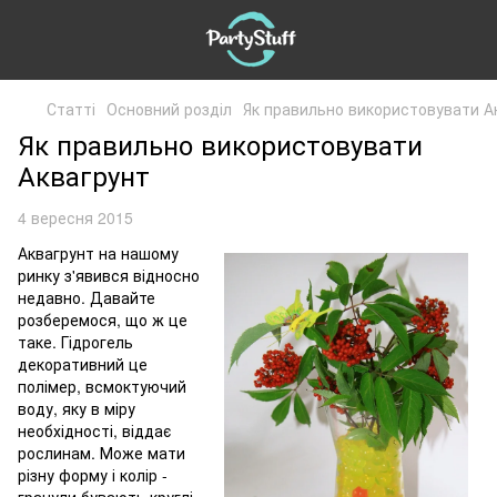
Статті
Основний розділ
Як правильно використовувати А
Як правильно використовувати
Аквагрунт
4 вересня 2015
Аквагрунт на нашому
ринку з'явився відносно
недавно. Давайте
розберемося, що ж це
таке. Гідрогель
декоративний це
полімер, всмоктуючий
воду, яку в міру
необхідності, віддає
рослинам. Може мати
різну форму і колір -