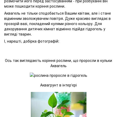
розмочити його перед застосуванням - при розбуханні він
може пошкодити коріння рослини.
Аквагель не тільки сподобається Вашим квітам, але і стане
відмінним зволожувачем повітря. Дуже красиво виглядає в
прозорій вазі, покладений кулями різного кольору. Для
декорування дитячих кімнат відмінно підійде гідрогель у
вигляді тварин.
І, нарешті, добірка фотографій:
Ось так виглядають коріння рослини, що проросли в кульки
Аквагель
Аквагрунт в інтер'єрі