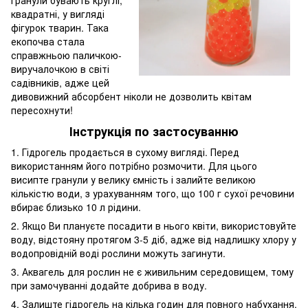
гранули бувають круглі,
квадратні, у вигляді
фігурок тварин. Така
екопочва стала
справжньою паличкою-
виручалочкою в світі
садівників, адже цей
дивовижний абсорбент ніколи не дозволить квітам
пересохнути!
Інструкція по застосуванню
1. Гідрогель продається в сухому вигляді. Перед
використанням його потрібно розмочити. Для цього
висипте гранули у велику ємність і залийте великою
кількістю води, з урахуванням того, що 100 г сухої речовини
вбирає близько 10 л рідини.
2. Якщо Ви плануєте посадити в нього квіти, використовуйте
воду, відстояну протягом 3-5 діб, адже від надлишку хлору у
водопровідній воді рослини можуть загинути.
3. Аквагель для рослин не є живильним середовищем, тому
при замочуванні додайте добрива в воду.
4. Залиште гідрогель на кілька годин для повного набухання,